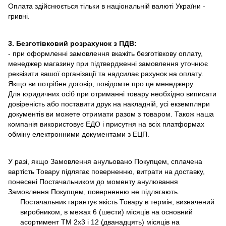
Оплата здійснюється тільки в національній валюті України -
гривні.
3. Безготівковий розрахунок з ПДВ:
- при оформленні замовлення вкажіть безготівкову оплату,
менеджер магазину при підтвердженні замовлення уточнює
реквізити вашої організації та надсилає рахунок на оплату.
Якщо ви потрібен договір, повідомте про це менеджеру.
Для юридичних осіб при отриманні товару необхідно виписати
довіреність або поставити друк на накладній, усі екземпляри
документів ви можете отримати разом з товаром. Також наша
компанія використовує ЕДО і присутня на всіх платформах
обміну електронними документами з ЕЦП.
У разі, якщо Замовлення анульовано Покупцем, сплачена
вартість Товару підлягає поверненню, витрати на доставку,
понесені Постачальником до моменту анулювання
Замовлення Покупцем, поверненню не підлягають.
Постачальник гарантує якість Товару в термін, визначений
виробником, в межах 6 (шести) місяців на основний
асортимент ТМ 2х3 і 12 (дванадцять) місяців на