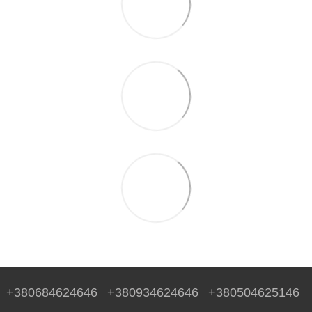
+380684624646
+380934624646
+380504625146