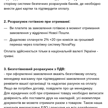
сторінку системи безпечних розрахунків банків, де необхідно
внести дані картки та підтвердити оплату.
2. Розрахунок готівкою при отриманні:
Ви платите за замовлення готівкою в момент отримання
замовлення у відділенні Нової Пошти.
Додатково сплачуєте 2% +20 грн комісія за грошовий
переказ через платіжну систему NovaPay.
Оплата здійснюється тільки в національній валюті України -
гривні.
3. Безготівковий розрахунок з ПДВ:
- при оформленні замовлення вкажіть безготівкову оплату,
менеджер магазину при підтвердженні замовлення уточнює
реквізити вашої організації та надсилає рахунок на оплату.
Якщо ви потрібен договір, повідомте про це менеджеру.
Для юридичних осіб при отриманні товару необхідно виписати
довіреність або поставити друк на накладній, усі екземпляри
документів ви можете отримати разом з товаром. Також наша
компанія використовує ЕДО і присутня на всіх платформах