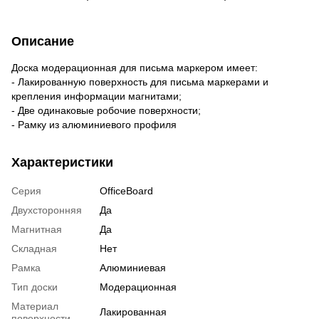
Описание
Доска модерационная для письма маркером имеет:
- Лакированную поверхность для письма маркерами и
крепления информации магнитами;
- Две одинаковые робочие поверхности;
- Рамку из алюминиевого профиля
Характеристики
Серия
OfficeBoard
Двухсторонняя
Да
Магнитная
Да
Складная
Нет
Рамка
Алюминиевая
Тип доски
Модерационная
Материал
Лакированная
поверхности