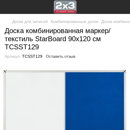
Доски для записей
Комбинированные доски
Доска комбини
Доска комбинированная маркер/
текстиль StarBoard 90х120 см
TCSST129
Артикул:
TCSST129
Оставить отзыв