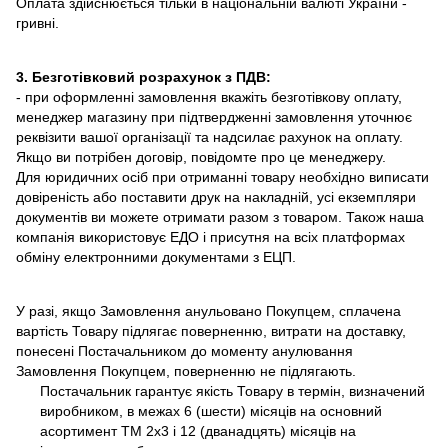
Оплата здійснюється тільки в національній валюті України -
гривні.
3. Безготівковий розрахунок з ПДВ:
- при оформленні замовлення вкажіть безготівкову оплату,
менеджер магазину при підтвердженні замовлення уточнює
реквізити вашої організації та надсилає рахунок на оплату.
Якщо ви потрібен договір, повідомте про це менеджеру.
Для юридичних осіб при отриманні товару необхідно виписати
довіреність або поставити друк на накладній, усі екземпляри
документів ви можете отримати разом з товаром. Також наша
компанія використовує ЕДО і присутня на всіх платформах
обміну електронними документами з ЕЦП.
У разі, якщо Замовлення анульовано Покупцем, сплачена
вартість Товару підлягає поверненню, витрати на доставку,
понесені Постачальником до моменту анулювання
Замовлення Покупцем, поверненню не підлягають.
Постачальник гарантує якість Товару в термін, визначений
виробником, в межах 6 (шести) місяців на основний
асортимент ТМ 2х3 і 12 (дванадцять) місяців на