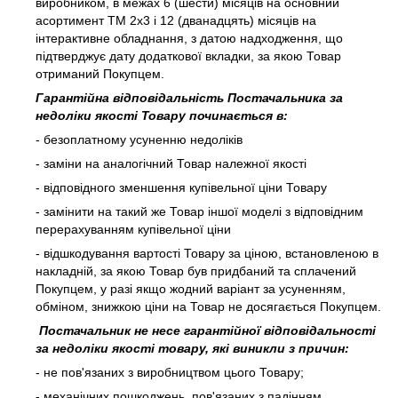
виробником, в межах 6 (шести) місяців на основний
асортимент ТМ 2х3 і 12 (дванадцять) місяців на
інтерактивне обладнання, з датою надходження, що
підтверджує дату додаткової вкладки, за якою Товар
отриманий Покупцем.
Гарантійна відповідальність Постачальника за
недоліки якості Товару починається в:
- безоплатному усуненню недоліків
- заміни на аналогічний Товар належної якості
- відповідного зменшення купівельної ціни Товару
- замінити на такий же Товар іншої моделі з відповідним
перерахуванням купівельної ціни
- відшкодування вартості Товару за ціною, встановленою в
накладній, за якою Товар був придбаний та сплачений
Покупцем, у разі якщо жодний варіант за усуненням,
обміном, знижкою ціни на Товар не досягається Покупцем.
Постачальник не несе гарантійної відповідальності
за недоліки якості товару, які виникли з причин:
- не пов'язаних з виробництвом цього Товару;
- механічних пошкоджень, пов'язаних з падінням,