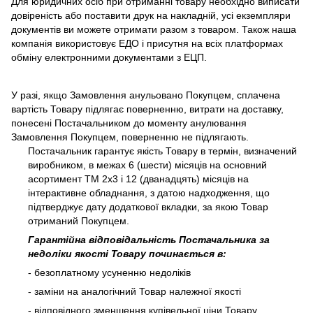
Для юридичних осіб при отриманні товару необхідно виписати
довіреність або поставити друк на накладній, усі екземпляри
документів ви можете отримати разом з товаром. Також наша
компанія використовує ЕДО і присутня на всіх платформах
обміну електронними документами з ЕЦП.
У разі, якщо Замовлення анульовано Покупцем, сплачена
вартість Товару підлягає поверненню, витрати на доставку,
понесені Постачальником до моменту анулювання
Замовлення Покупцем, поверненню не підлягають.
Постачальник гарантує якість Товару в термін, визначений
виробником, в межах 6 (шести) місяців на основний
асортимент ТМ 2х3 і 12 (дванадцять) місяців на
інтерактивне обладнання, з датою надходження, що
підтверджує дату додаткової вкладки, за якою Товар
отриманий Покупцем.
Гарантійна відповідальність Постачальника за
недоліки якості Товару починається в:
- безоплатному усуненню недоліків
- заміни на аналогічний Товар належної якості
- відповідного зменшення купівельної ціни Товару