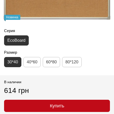
Новинка
Серия
EcoBoard
Размер
30*40
40*60
60*80
80*120
В наличии
614 грн
Купить