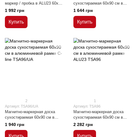
маркер / пробка в ALU23 60х90
сухостираемая 60x90 см в
см
деревянной рамке MDF
1 992 грн
1 644 грн
Купить
Купить
2
1
Артикул: TSA96/UA
Артикул: TSA96
Магнитно-маркерная доска
Магнитно-маркерная доска
сухостираемая 60x90 см в
сухостираемая 60x90 см в
алюминиевой рамке C-line
алюминиевой рамке ALU23
1 940 грн
2 282 грн
Купить
Купить