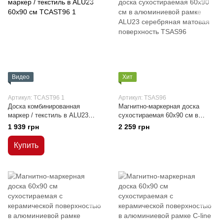
Видео
Хит
Артикул: TCAST96 1
Артикул: TSAS96
Доска комбинированная
Магнитно-маркерная доска
маркер / текстиль в ALU23
сухостираемая 60x90 см в
60х90 см
алюминиевой рамке ALU23
1 939 грн
2 259 грн
серебряная матовая
поверхность
Купить