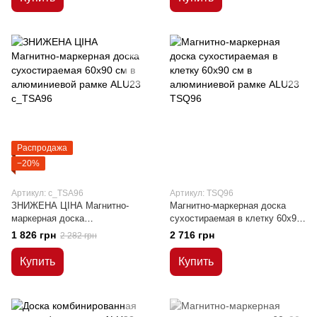
Распродажа
−20%
Артикул: c_TSA96
Артикул: TSQ96
ЗНИЖЕНА ЦІНА Магнитно-
Магнитно-маркерная доска
маркерная доска
сухостираемая в клетку 60x90
сухостираемая 60x90 см в
см в алюминиевой рамке
1 826 грн
2 716 грн
2 282 грн
алюминиевой рамке ALU23
ALU23
Купить
Купить