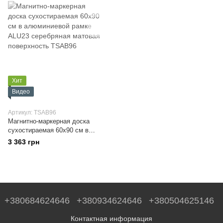
Хит
Видео
Артикул: TSAB96
Магнитно-маркерная доска
сухостираемая 60x90 см в
алюминиевой рамке ALU23
3 363 грн
серебряная матовая
поверхность
+380684624646
+380934624646
+380504625146
Контактная информация