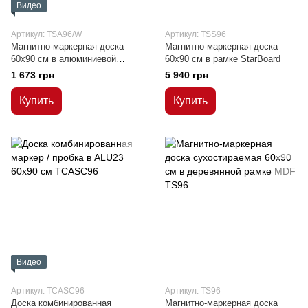
Видео
Артикул: TSA96/W
Артикул: TSS96
Магнитно-маркерная доска
Магнитно-маркерная доска
60x90 см в алюминиевой
60х90 см в рамке StarBoard
рамке WILNO
1 673 грн
5 940 грн
Купить
Купить
Видео
Артикул: TCASC96
Артикул: TS96
Доска комбинированная
Магнитно-маркерная доска