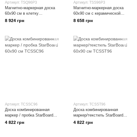
Артикул: TSQ96P3
Артикул: TSS96P3
Магнитно-маркерная доска
Магнитно-маркерная доска
60x90 см в клетку
60x90 см с керамической
сухостираемая с керамической
поверхностью в рамке
8 924 грн
8 658 грн
поверхностью в алюминиевой
StarBoard
рамке ALU23
Артикул: TCSSC96
Артикул: TCSST96
Доска комбинированная
Доска комбинированная
маркер / пробка StarBoard
маркер/текстиль StarBoard
60х90 см
60х90 см
4 822 грн
4 822 грн