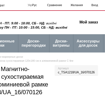
Сравнение
Укр
Рус
Желания
Вход
врат
Мой заказ
 ПТ: 9:00 - 18:00, СБ - НД:
вихідні
ПН - ПТ: 10:00 - 15:00, СБ - НД: вихідні
ционные
Доски-
Доски-
Аксессуары
ки
перегородки
витрины
для досок
о-маркерные доски
ка сухостираемая 120x180 см в алюминиевой рамке C-line
Магнитно-
Артикул
c_TSA1218/UA_16/070126
 сухостираемая
люминиевой рамке
8/UA_16/070126