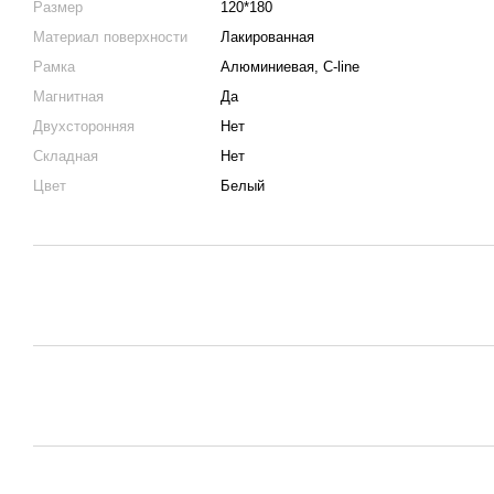
Размер
120*180
Материал поверхности
Лакированная
Рамка
Алюминиевая, C-line
Магнитная
Да
Двухсторонняя
Нет
Складная
Нет
Цвет
Белый