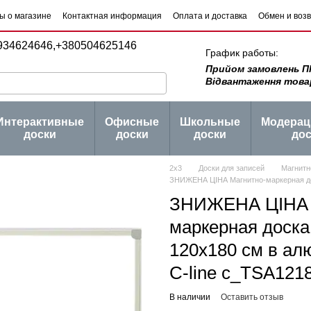
ы о магазине
Контактная информация
Оплата и доставка
Обмен и воз
 товаров
Блог
934624646,
+380504625146
График работы:
Прийом замовлень ПН -
Відвантаження товару 
Интерактивные
Офисные
Школьные
Модера
доски
доски
доски
дос
2х3
Доски для записей
Магнитн
ЗНИЖЕНА ЦІНА Магнитно-маркерная дос
ЗНИЖЕНА ЦІНА 
маркерная доска
120x180 см в а
C-line c_TSA121
В наличии
Оставить отзыв