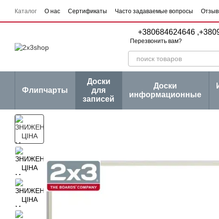
Перейти к основному контенту
Каталог
О нас
Сертификаты
Часто задаваемые вопросы
Отзыв
Пользовательское соглашение
Договор публичной оферты
Серии
+380684624646 ,
+380
Перезвонить вам?
Доски
Доски
Флипчарты
для
информационные
записей