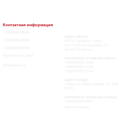
Контактная информация
+380684624646
адрес офиса:
+380934624646
04076, Украина, г.Киев
пр-т Степана Бандеры, 23
+380504625146
Метро Почайная
Перезвонить вам?
контактные телефоны офиса:
+38/068/462-4646
info@wilno.ua
+38/093/462-4646
+38/050/462-5146
адрес склада:
г. Киев, ул. Марка Вовчка, 14, Київ,
04073
контактные телефоны склада:
+38/050/444-8001
Карта проезда