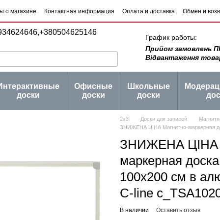
ы о магазине
Контактная информация
Оплата и доставка
Обмен и воз
 товаров
Блог
934624646,
+380504625146
График работы:
Прийом замовлень ПН -
Відвантаження товару 
Интерактивные
Офисные
Школьные
Модера
доски
доски
доски
дос
2х3
Доски для записей
Магнитн
ЗНИЖЕНА ЦІНА Магнитно-маркерная дос
ЗНИЖЕНА ЦІНА 
маркерная доска
100x200 см в а
C-line c_TSA102
В наличии
Оставить отзыв