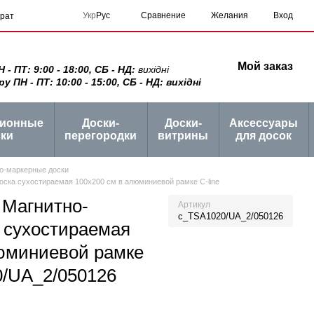
Сравнение
Укр
Рус
Желания
Вход
врат
Мой заказ
 ПТ: 9:00 - 18:00, СБ - НД:
вихідні
ПН - ПТ: 10:00 - 15:00, СБ - НД: вихідні
ционные
Доски-
Доски-
Аксессуары
ки
перегородки
витрины
для досок
о-маркерные доски
ка сухостираемая 100x200 см в алюминиевой рамке C-line
Магнитно-
Артикул
c_TSA1020/UA_2/050126
 сухостираемая
люминиевой рамке
0/UA_2/050126