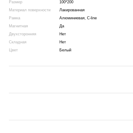
Размер
100*200
Материал поверхности
Лакированная
Рамка
Алюминиевая, C-line
Магнитная
Да
Двухсторонняя
Нет
Складная
Нет
Цвет
Белый