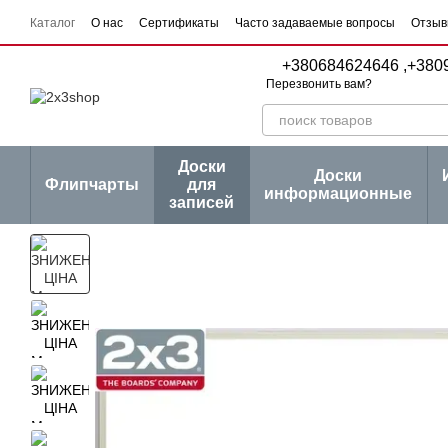
Перейти к основному контенту
Каталог
О нас
Сертификаты
Часто задаваемые вопросы
Отзыв
Пользовательское соглашение
Договор публичной оферты
Серии
+380684624646 ,
+380
Перезвонить вам?
Доски
Доски
Флипчарты
для
информационные
записей