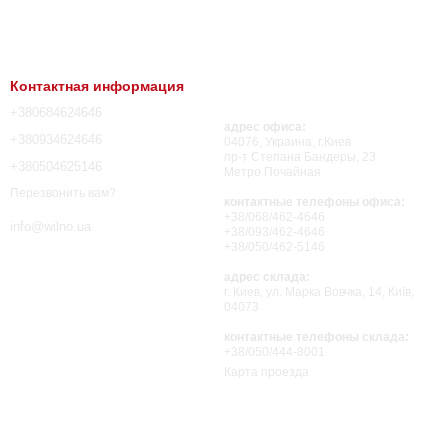
Контактная информация
+380684624646
адрес офиса:
+380934624646
04076, Украина, г.Киев
пр-т Степана Бандеры, 23
+380504625146
Метро Почайная
Перезвонить вам?
контактные телефоны офиса:
+38/068/462-4646
info@wilno.ua
+38/093/462-4646
+38/050/462-5146
адрес склада:
г. Киев, ул. Марка Вовчка, 14, Київ,
04073
контактные телефоны склада:
+38/050/444-8001
Карта проезда