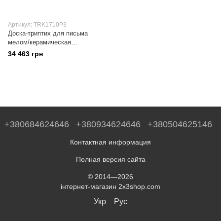
Артикул: TRK1710P3
Доска-триптих для письма
мелом/керамическая
поверхность в алюминиевой
34 463 грн
рамке 100х170/340 см
+380684624646
+380934624646
+380504625146
Контактная информация
Полная версия сайта
© 2014—2026
інтернет-магазин 2x3shop.com
Укр
Рус