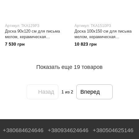
Артикул: TKA129P3
Артикул: TKA1510P3
Доска 90x120 см для письма
Доска 100x150 см для письма
мелом, керамическая
мелом, керамическая
поверхность, в алюминиевой
поверхность, в алюминиевой
7 530 грн
10 823 грн
рамке ALU23
рамке ALU23
Показать еще 19 товаров
Назад
Вперед
1
из 2
+380684624646
+380934624646
+380504625146