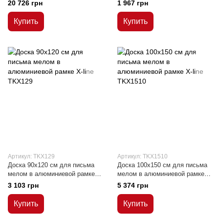
поверхность в алюминиевой
Х-line
20 726 грн
1 967 грн
рамке C-Line 100х200/400 см
Купить
Купить
Артикул: TKX129
Артикул: TKX1510
Доска 90x120 см для письма
Доска 100x150 см для письма
мелом в алюминиевой рамке
мелом в алюминиевой рамке
Х-line
Х-line
3 103 грн
5 374 грн
Купить
Купить