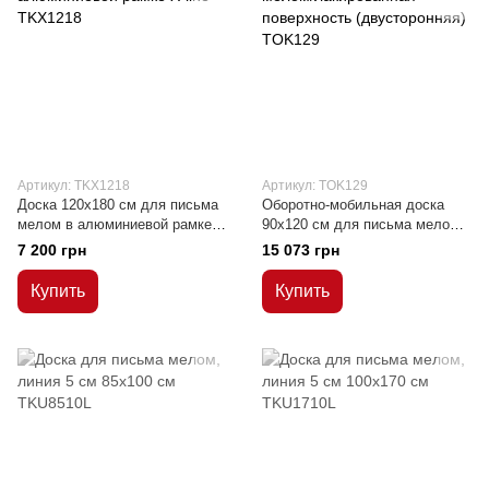
Артикул: TKX1218
Артикул: TOK129
Доска 120x180 см для письма
Оборотно-мобильная доска
мелом в алюминиевой рамке
90x120 см для письма мелом/
Х-line
лакированная поверхность
7 200 грн
15 073 грн
(двусторонняя)
Купить
Купить