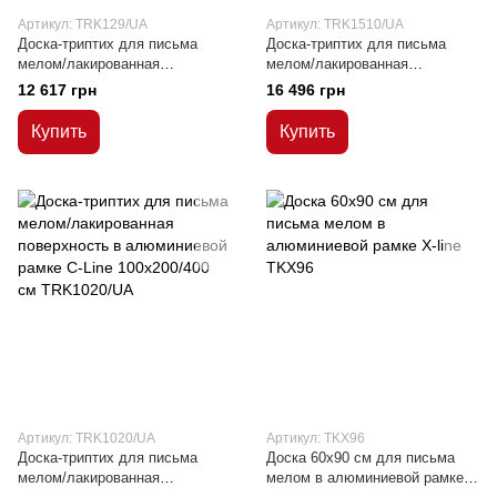
Артикул: TRK129/UA
Артикул: TRK1510/UA
Доска-триптих для письма
Доска-триптих для письма
мелом/лакированная
мелом/лакированная
поверхность в алюминиевой
поверхность в алюминиевой
12 617 грн
16 496 грн
рамке C-Line 90х120/240 см
рамке C-Line 100х150/300 см
Купить
Купить
Артикул: TRK1020/UA
Артикул: TKX96
Доска-триптих для письма
Доска 60х90 см для письма
мелом/лакированная
мелом в алюминиевой рамке