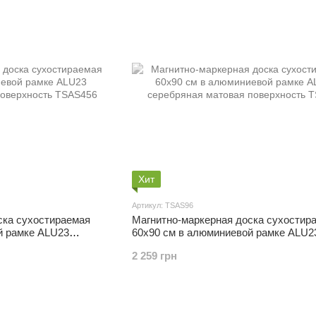
Хит
Артикул: TSAS96
ска сухостираемая
Магнитно-маркерная доска сухостир
й рамке ALU23
60x90 см в алюминиевой рамке ALU2
верхность
серебряная матовая поверхность
2 259 грн