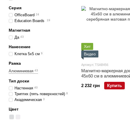
Серия
OfficeBoard
24
Education Boards
19
Магнитная
Да
43
Хит
Нанесение
Клетка 5х5 см
6
Видео
Рамка
Артикул: TSAB456
Магнитно-маркерная до
Алюминиевая
43
45x60 см в алюминиево
Тип доски
серебряная матовая по
2 232 грн
Купить
Настенная
40
Триптих (пять поверхностей)
8
Академическая
3
Цвет