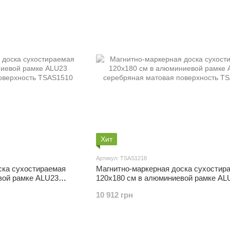
Хит
Артикул: TSAS1218
ска сухостираемая
Магнитно-маркерная доска сухостир
вой рамке ALU23
120x180 см в алюминиевой рамке AL
верхность
серебряная матовая поверхность
10 912 грн