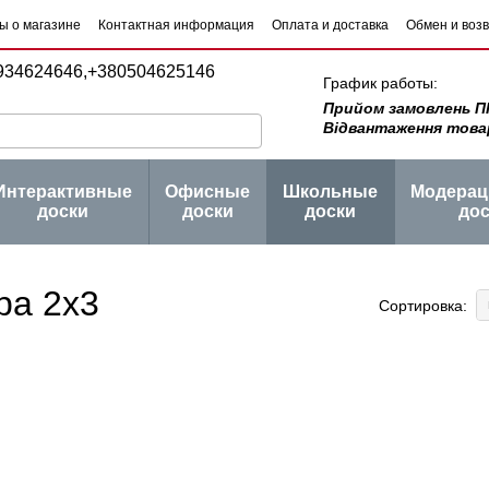
ы о магазине
Контактная информация
Оплата и доставка
Обмен и воз
 товаров
Блог
934624646,
+380504625146
График работы:
Прийом замовлень ПН -
Відвантаження товару 
Интерактивные
Офисные
Школьные
Модера
доски
доски
доски
дос
ра 2х3
Сортировка: