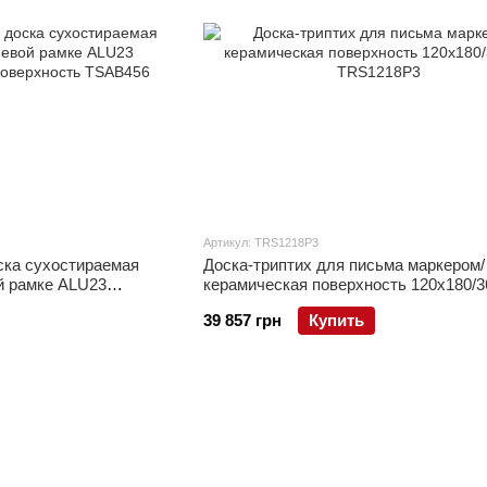
Артикул: TRS1218P3
ска сухостираемая
Доска-триптих для письма маркером/
й рамке ALU23
керамическая поверхность 120x180/3
верхность
39 857 грн
Купить