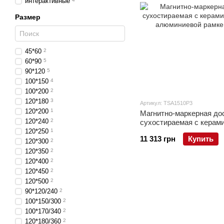
интерактивные
Размер
45*60
2
60*90
5
90*120
5
100*150
4
100*200
2
120*180
3
Артикул: TSA1510P3
120*200
1
Магнитно-маркерная до
120*240
2
сухостираемая с керам
в алюминиевой рамке A
120*250
1
11 313 грн
Купить
120*300
2
120*350
2
120*400
2
120*450
2
120*500
2
90*120/240
2
100*150/300
2
100*170/340
2
120*180/360
2