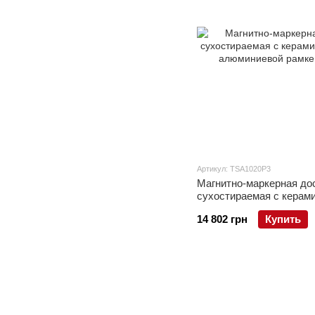
Артикул: TSA1020P3
Магнитно-маркерная до
сухостираемая с керам
в алюминиевой рамке A
14 802 грн
Купить