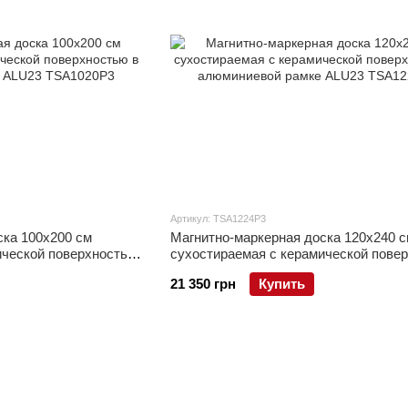
Артикул: TSA1224P3
ска 100x200 см
Магнитно-маркерная доска 120x240 с
ической поверхностью
сухостираемая с керамической пове
LU23
в алюминиевой рамке ALU23
21 350 грн
Купить