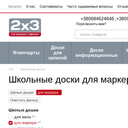
Перейти к основному контенту
Каталог
О нас
Сертификаты
Часто задаваемые вопросы
Отзыв
Пользовательское соглашение
Договор публичной оферты
Серии
+380684624646 ,
+380
Перезвонить вам?
Доски
Доски
Флипчарты
для
информационные
записей
2х3
Школьные доски
Школьные доски для марке
Шкільні дошки:
для маркера
Очистить фильтр
Шкільні дошки
для мела
42
для маркера
43
4