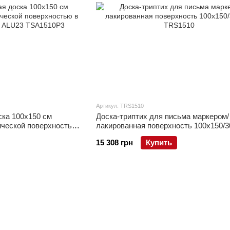
Артикул: TRS1510
ска 100x150 см
Доска-триптих для письма маркером/
ической поверхностью
лакированная поверхность 100x150/3
LU23
15 308 грн
Купить