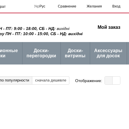
Сравнение
Укр
Рус
Желания
Вход
врат
Мой заказ
 ПТ: 9:00 - 18:00, СБ - НД:
вихідні
ПН - ПТ: 10:00 - 15:00, СБ - НД: вихідні
ционные
Доски-
Доски-
Аксессуары
ки
перегородки
витрины
для досок
по популярности
сначала дешевле
Отображение: