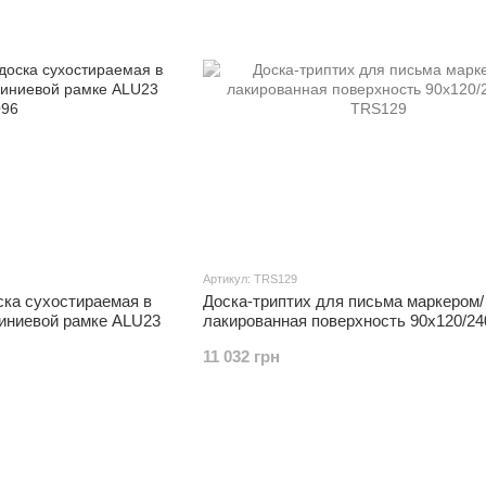
Артикул: TRS129
ска сухостираемая в
Доска-триптих для письма маркером/
миниевой рамке ALU23
лакированная поверхность 90x120/24
11 032 грн