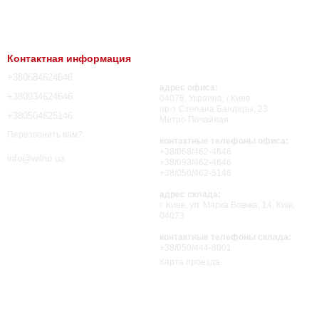
Контактная информация
+380684624646
адрес офиса:
+380934624646
04076, Украина, г.Киев
пр-т Степана Бандеры, 23
+380504625146
Метро Почайная
Перезвонить вам?
контактные телефоны офиса:
+38/068/462-4646
info@wilno.ua
+38/093/462-4646
+38/050/462-5146
адрес склада:
г. Киев, ул. Марка Вовчка, 14, Київ,
04073
контактные телефоны склада:
+38/050/444-8001
Карта проезда