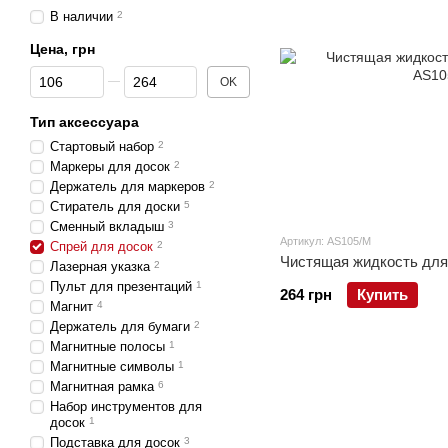
В наличии
2
Цена, грн
От Цена, грн
До Цена, грн
OK
Тип аксессуара
Стартовый набор
2
Маркеры для досок
2
Держатель для маркеров
2
Стиратель для доски
5
Сменный вкладыш
3
Артикул: AS105/M
Спрей для досок
2
Чистящая жидкость для
Лазерная указка
2
Пульт для презентаций
1
264 грн
Купить
Магнит
4
Держатель для бумаги
2
Магнитные полосы
1
Магнитные символы
1
Магнитная рамка
6
Набор инструментов для
досок
1
Подставка для досок
3