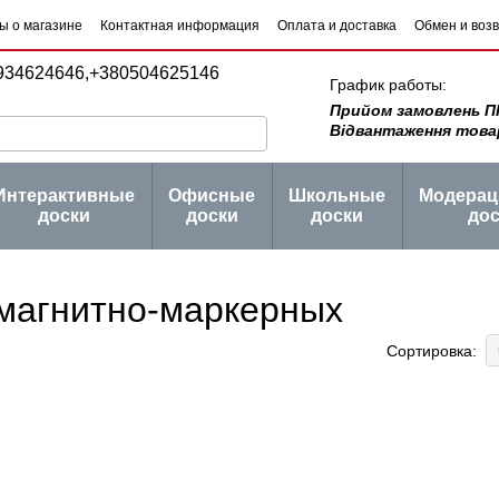
ы о магазине
Контактная информация
Оплата и доставка
Обмен и воз
 товаров
Блог
934624646,
+380504625146
График работы:
Прийом замовлень ПН -
Відвантаження товару 
Интерактивные
Офисные
Школьные
Модера
доски
доски
доски
дос
магнитно-маркерных
Сортировка: