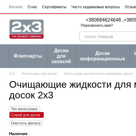
Перейти к основному контенту
Каталог
О нас
Сертификаты
Часто задаваемые вопросы
Отзыв
Пользовательское соглашение
Договор публичной оферты
Серии
+380684624646 ,
+380
Перезвонить вам?
Доски
Доски
Флипчарты
для
информационные
записей
2х3
Аксессуары для досок
Аксессуары для магнитно-маркерных досок
Очищающие жидкости для 
досок 2х3
Тип аксессуара:
Спрей для досок
Очистить фильтр
Наличие