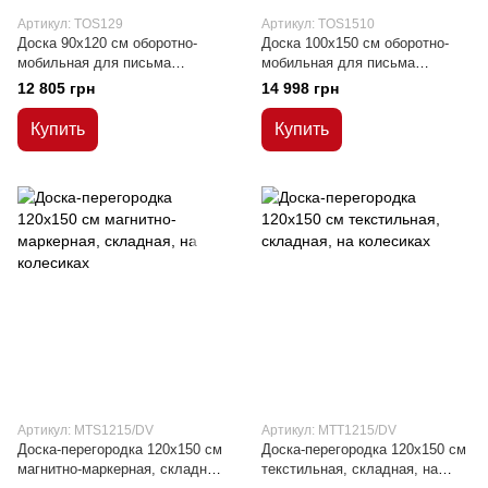
Артикул: TOS129
Артикул: TOS1510
Доска 90x120 см оборотно-
Доска 100x150 см оборотно-
мобильная для письма
мобильная для письма
маркером, сухостираемая,
маркером, сухостираемая,
12 805 грн
14 998 грн
магнитная
магнитная
Купить
Купить
Артикул: MTS1215/DV
Артикул: MTT1215/DV
Доска-перегородка 120x150 см
Доска-перегородка 120x150 см
магнитно-маркерная, складная,
текстильная, складная, на