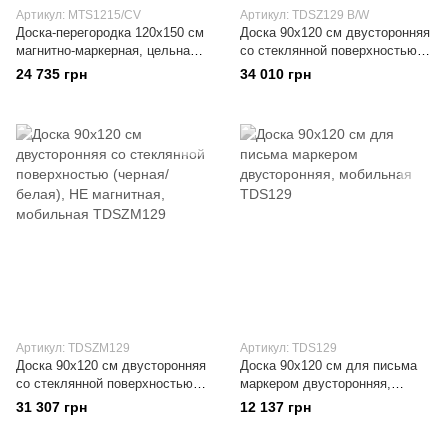
Артикул: MTS1215/CV
Артикул: TDSZ129 B/W
Доска-перегородка 120x150 см
Доска 90x120 см двусторонняя
магнитно-маркерная, цельная,
со стеклянной поверхностью
на колесиках
(черная/белая), магнитная,
24 735 грн
34 010 грн
мобильная
Артикул: TDSZM129
Артикул: TDS129
Доска 90x120 см двусторонняя
Доска 90x120 см для письма
со стеклянной поверхностью
маркером двусторонняя,
(черная/белая), НЕ магнитная,
мобильная
31 307 грн
12 137 грн
мобильная