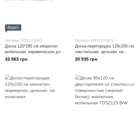
Видео
Артикул: TOS1218P3
Артикул: MTT1215/CV
Доска 120*180 см оборотно-
Доска-перегородка 120x150 см
мобильная, керамическая для
текстильная, цельная, на
письма маркером,
колесиках
32 063 грн
20 535 грн
сухостираемая, магнитная