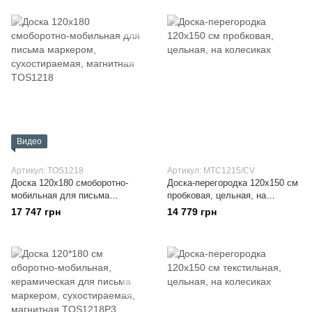
Видео
Артикул: TOS1218
Артикул: MTC1215/CV
Доска 120x180 смоборотно-
Доска-перегородка 120x150 см
мобильная для письма
пробковая, цельная, на
маркером, сухостираемая,
колесиках
17 747 грн
14 779 грн
магнитная