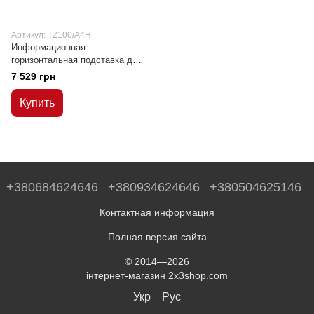
Артикул: TZ100/A4H
Информационная
горизонтальная подставка для
формата А4, висота ніжки
7 529 грн
Н-100см
Купить
+380684624646
+380934624646
+380504625146
Контактная информация
Полная версия сайта
© 2014—2026
інтернет-магазин 2x3shop.com
Укр
Рус