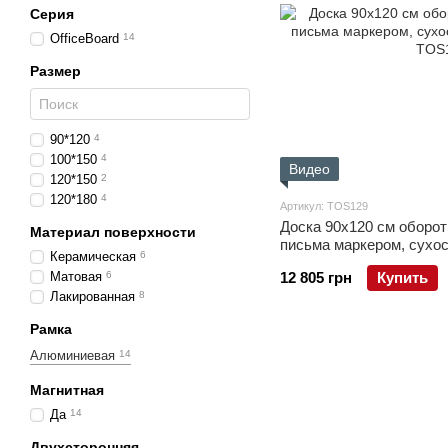
Серия
OfficeBoard
14
Размер
90*120
4
100*150
4
Видео
120*150
2
120*180
4
Артикул: TOS129
Доска 90x120 см оборо
Материал поверхности
письма маркером, сухос
Керамическая
6
Матовая
6
12 805 грн
Купить
Лакированная
8
Рамка
Алюминиевая
14
Магнитная
Да
14
Двухсторонняя