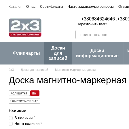
Перейти к основному контенту
Каталог
О нас
Сертификаты
Часто задаваемые вопросы
Отзыв
Пользовательское соглашение
Договор публичной оферты
Серии
+380684624646 ,
+380
Перезвонить вам?
Доски
Доски
Флипчарты
для
информационные
записей
2х3
Доски для записей
Магнитно-маркерные доски
Доска магнитно-маркерная 
Коліщатка:
Да
Очистить фильтр
Наличие
В наличии
5
Нет в наличии
9