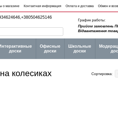
ы о магазине
Контактная информация
Оплата и доставка
Обмен и воз
 товаров
Блог
934624646,
+380504625146
График работы:
Прийом замовлень ПН -
Відвантаження товару 
Интерактивные
Офисные
Школьные
Модера
доски
доски
доски
дос
на колесиках
Сортировка: