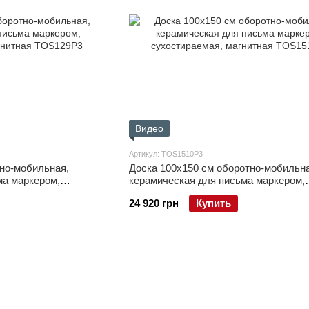
Видео
Артикул: TOS1510P3
тно-мобильная,
Доска 100x150 см оборотно-мобильна
ма маркером,
керамическая для письма маркером,
ая
сухостираемая, магнитная
24 920 грн
Купить