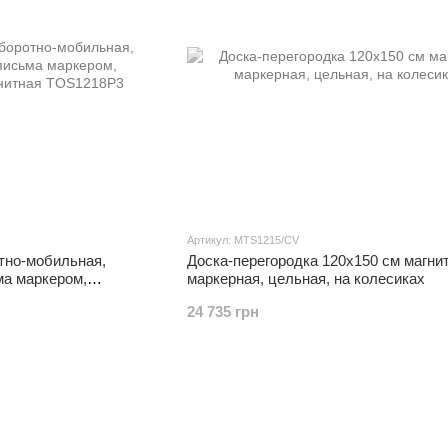
Артикул: MTS1215/CV
тно-мобильная,
Доска-перегородка 120x150 см магни
ма маркером,
маркерная, цельная, на колесиках
ая
24 735 грн