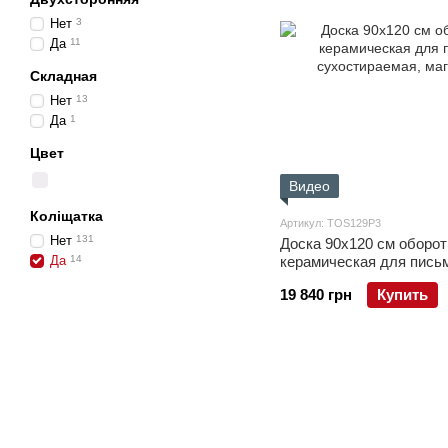
Нет
3
Да
11
Складная
Нет
13
Да
1
Цвет
Видео
Коліщатка
Артикул: TOS129P3
Нет
131
Доска 90x120 см оборо
Да
14
керамическая для пись
сухостираемая, магнитн
19 840 грн
Купить