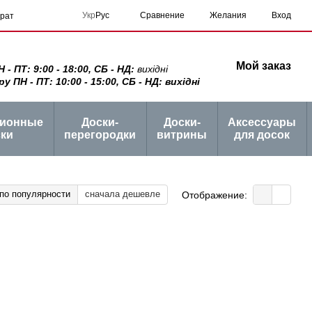
Сравнение
Укр
Рус
Желания
Вход
врат
Мой заказ
 ПТ: 9:00 - 18:00, СБ - НД:
вихідні
ПН - ПТ: 10:00 - 15:00, СБ - НД: вихідні
ционные
Доски-
Доски-
Аксессуары
ки
перегородки
витрины
для досок
по популярности
сначала дешевле
Отображение: