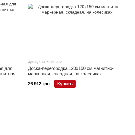
Артикул: MTS1215/DV
ая для
Доска-перегородка 120x150 см магнитно-
гнитная
маркерная, складная, на колесиках
26 912 грн
Купить