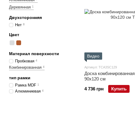
Деревянная
1
Двухсторонняя
Нет
8
Цвет
Материал поверхности
Видео
Пробковая
4
Комбинированная
4
Артикул: TCA3SC129
Доска комбинированная
тип рамки
90x120 см
Рамка MDF
1
4 736 грн
Купить
Алюминиевая
4