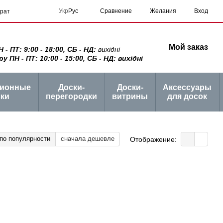
Сравнение
Укр
Рус
Желания
Вход
врат
Мой заказ
 ПТ: 9:00 - 18:00, СБ - НД:
вихідні
ПН - ПТ: 10:00 - 15:00, СБ - НД: вихідні
ционные
Доски-
Доски-
Аксессуары
ки
перегородки
витрины
для досок
по популярности
сначала дешевле
Отображение: