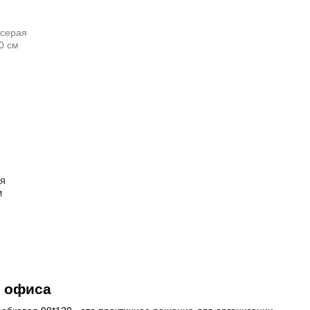
я
м
и офиса