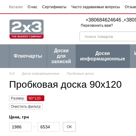
Перейти к основному контенту
Каталог
О нас
Сертификаты
Часто задаваемые вопросы
Отзыв
Пользовательское соглашение
Договор публичной оферты
Серии
+380684624646 ,
+380
Перезвонить вам?
Доски
Доски
Флипчарты
для
информационные
записей
2х3
Доски информационные
Пробковые доски
Пробковая доска 90х120
Размер:
90*120
Очистить фильтр
Цена, грн
От Цена, грн
До Цена, грн
OK