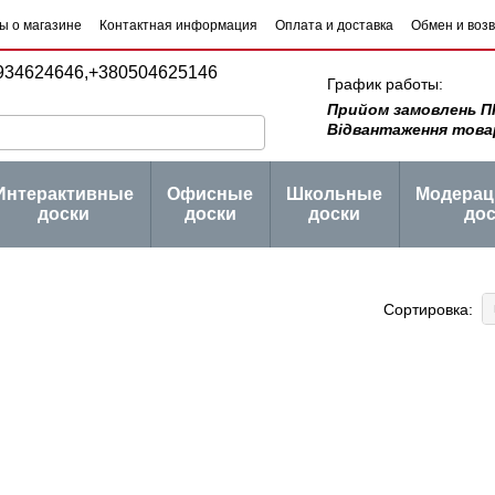
ы о магазине
Контактная информация
Оплата и доставка
Обмен и воз
 товаров
Блог
934624646,
+380504625146
График работы:
Прийом замовлень ПН -
Відвантаження товару 
Интерактивные
Офисные
Школьные
Модера
доски
доски
доски
дос
Сортировка: