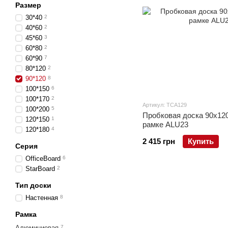
Размер
30*40
2
40*60
2
45*60
3
60*80
2
60*90
7
80*120
2
90*120
8
100*150
6
100*170
2
Артикул: TCA129
100*200
5
Пробковая доска 90x12
120*150
1
рамке ALU23
120*180
4
2 415 грн
Купить
Серия
OfficeBoard
6
StarBoard
2
Тип доски
Настенная
8
Рамка
Алюминиевая
7