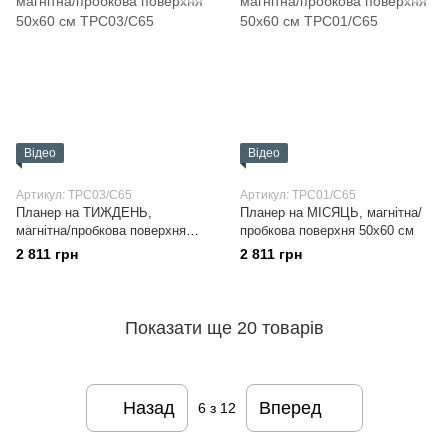
Відео
Відео
Артикул: TPC03/C65
Артикул: TPC01/C65
Планер на ТИЖДЕНЬ,
Планер на МІСЯЦЬ, магнітна/
магнітна/пробкова поверхня
пробкова поверхня 50х60 см
50х60 см
2 811 грн
2 811 грн
Показати ще 20 товарів
Назад
Вперед
6
з 12