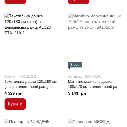
Відео
Артикул: TTA1218 2
Артикул: TSA1710/W
Текстильна дошка 120x180 см
Магнітно-маркерна дошка
(сіра) в алюмінієвій рамці
100x170 см в алюмінієвій рамці
ALU23
WILNO
4 529 грн
5 143 грн
Купити