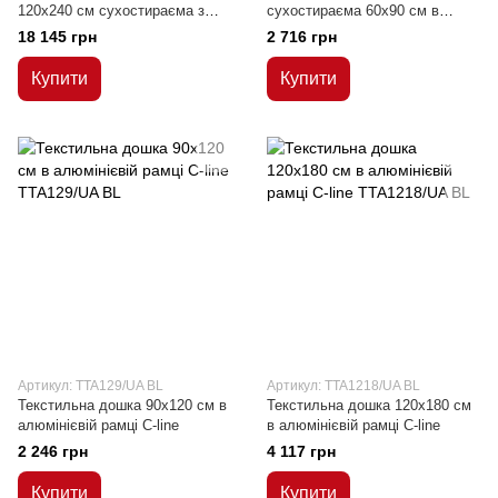
120x240 см сухостираєма з
сухостираєма 60x90 см в
керамічною поверхнею в
клітинку в алюмінієвій рамці
18 145 грн
2 716 грн
алюмінієвій рамці C-line
ALU23
Купити
Купити
Артикул: TTA129/UA BL
Артикул: TTA1218/UA BL
Текстильна дошка 90x120 см в
Текстильна дошка 120x180 см
алюмінієвій рамці C-line
в алюмінієвій рамці C-line
2 246 грн
4 117 грн
Купити
Купити