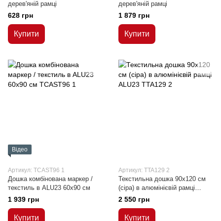
дерев'яній рамці
дерев'яній рамці
628 грн
1 879 грн
Купити
Купити
Відео
Артикул: TCAST96 1
Артикул: TTA129 2
Дошка комбінована маркер /
Текстильна дошка 90x120 см
текстиль в ALU23 60х90 см
(сіра) в алюмінієвій рамці
ALU23
1 939 грн
2 550 грн
Купити
Купити