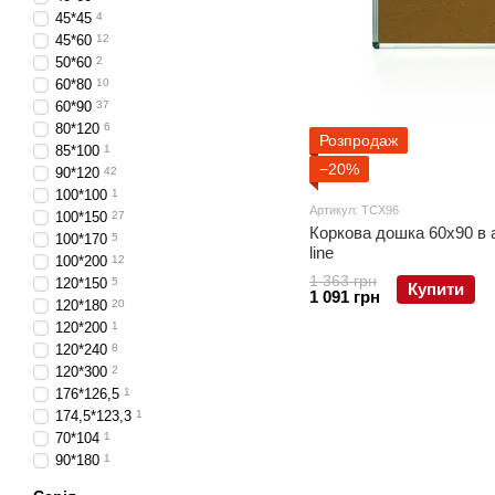
45*45
4
45*60
12
50*60
2
60*80
10
60*90
37
80*120
6
Розпродаж
85*100
1
−20%
90*120
42
100*100
1
Артикул: TCX96
100*150
27
Коркова дошка 60x90 в а
100*170
5
line
100*200
12
1 363 грн
120*150
5
Купити
1 091 грн
120*180
20
120*200
1
120*240
8
120*300
2
176*126,5
1
174,5*123,3
1
70*104
1
90*180
1