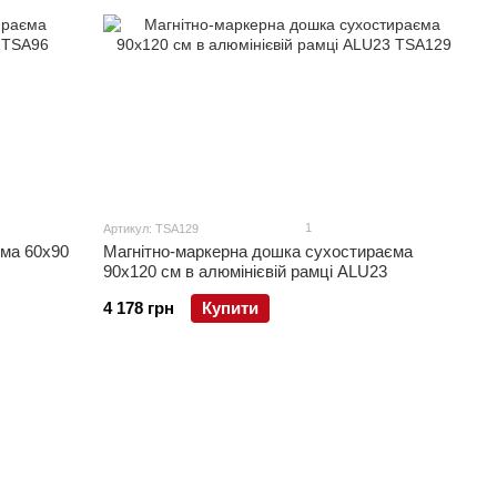
1
Артикул: TSA129
єма 60x90
Магнітно-маркерна дошка сухостираєма
90x120 см в алюмінієвій рамці ALU23
4 178 грн
Купити