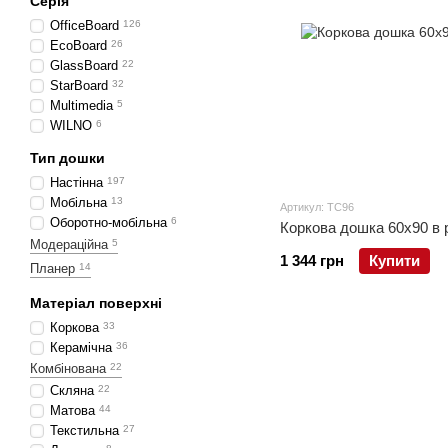
Серія
OfficeBoard
126
EcoBoard
26
GlassBoard
22
StarBoard
32
Multimedia
5
WILNO
6
Тип дошки
Настінна
197
Мобільна
13
Артикул: TC96
Оборотно-мобільна
6
Коркова дошка 60x90 в
Модераційна
5
1 344 грн
Купити
Планер
14
Матеріал поверхні
Коркова
33
Керамічна
36
Комбінована
22
Скляна
22
Матова
44
Текстильна
27