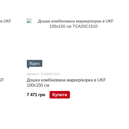
Відео
Артикул: TCA3SC1510
KF
Дошка комбінована маркер/корка в UKF
100x150 см
7 471 грн
Купити