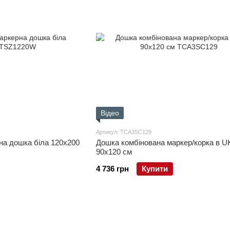
Відео
Артикул: TCA3SC129
на дошка біла 120x200
Дошка комбінована маркер/корка в U
90x120 см
4 736 грн
Купити