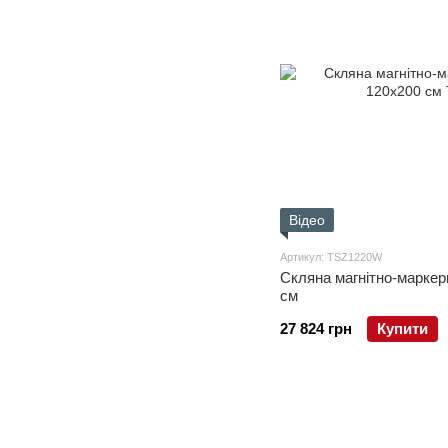
Відео
Артикул: TSZ1220W
Скляна магнітно-маркер
см
27 824 грн
Купити