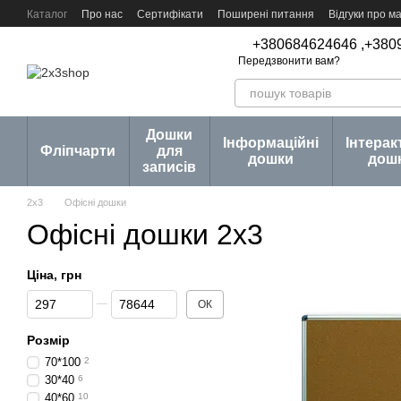
Перейти до основного контенту
Каталог
Про нас
Сертифікати
Поширені питання
Відгуки про м
Угода користувача
Договір публічної оферти
Серії товарів
Блог
+380684624646 ,
+380
Передзвонити вам?
Дошки
Інформаційні
Інтерак
Фліпчарти
для
дошки
дош
записів
2х3
Офісні дошки
Офісні дошки 2х3
Ціна, грн
Від Ціна, грн
До Ціна, грн
ОК
Розмір
70*100
2
30*40
6
40*60
10