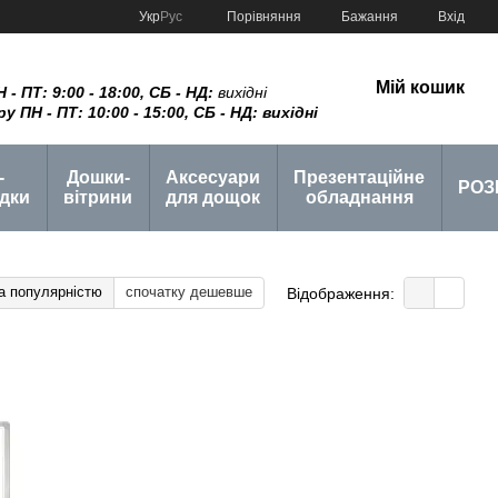
Порівняння
Укр
Рус
Бажання
Вхід
Мій кошик
 ПТ: 9:00 - 18:00, СБ - НД:
вихідні
ПН - ПТ: 10:00 - 15:00, СБ - НД: вихідні
-
Дошки-
Аксесуари
Презентаційне
РОЗ
дки
вітрини
для дощок
обладнання
а популярністю
спочатку дешевше
Відображення: