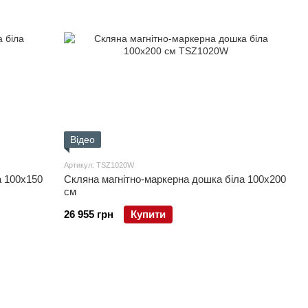
Відео
Артикул: TSZ1020W
а 100x150
Скляна магнітно-маркерна дошка біла 100x200
см
26 955 грн
Купити