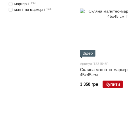
маркерні
134
магнітно-маркерні
144
Відео
Артикул: TSZ4545R
Скляна магнітно-маркер
45x45 см
3 358 грн
Купити