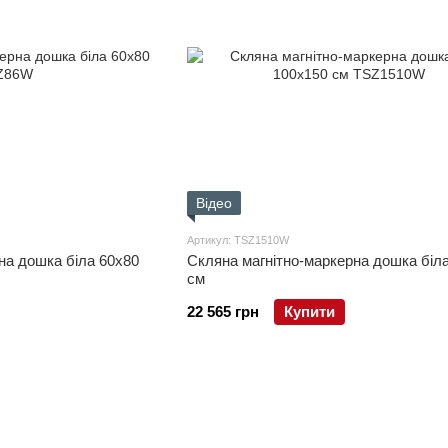
Відео
Артикул: TSZ1510W
на дошка біла 60x80
Скляна магнітно-маркерна дошка біл
см
22 565 грн
Купити