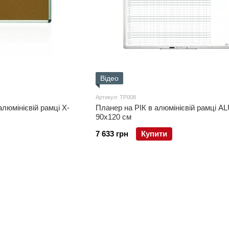
Відео
Артикул: TP008
люмінієвій рамці X-
Планер на РІК в алюмінієвій рамці A
90х120 см
7 633 грн
Купити