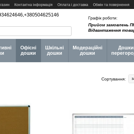
агазин
Контактна інформація
Оплата і доставка
Обмін та повернення
934624646,
+380504625146
Графік роботи:
Прийом замовлень ПН -
Відвантаження товару 
тивні
Офісні
Шкільні
Модераційні
Дошки
ки
дошки
дошки
дошки
перегоро
з
Сортування: