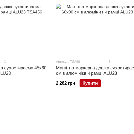
1
1
Артикул: TSA96
ка сухостираєма 45x60
Магнітно-маркерна дошка сухостира
ALU23
см в алюмінієвій рамці ALU23
2 282 грн
Купити