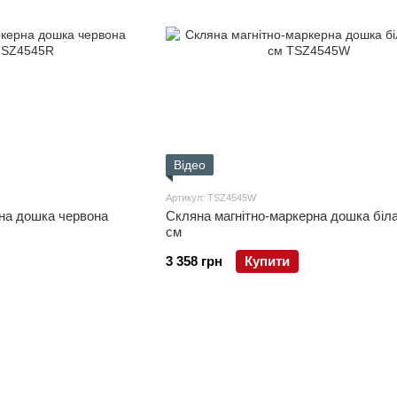
Відео
Артикул: TSZ4545W
на дошка червона
Скляна магнітно-маркерна дошка біл
см
3 358 грн
Купити