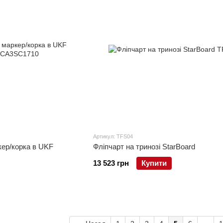
Артикул: TFS04
кер/корка в UKF
Фліпчарт на тринозі StarBoard
13 523 грн
Купити