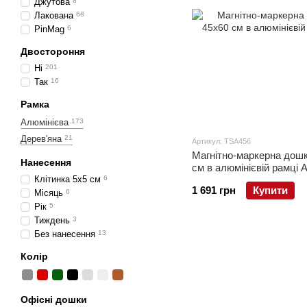
Джутова
8
Лакована
68
PinMag
6
Двостороння
Ні
201
Так
16
Рамка
Алюмінієва
173
Дерев'яна
21
Артикул: TSA456
Магнітно-маркерна дош
Нанесення
см в алюмінієвій рамці 
Клітинка 5х5 см
6
1 691 грн
Купити
Місяць
6
Рік
5
Тиждень
3
Без нанесення
13
Колір
Офісні дошки