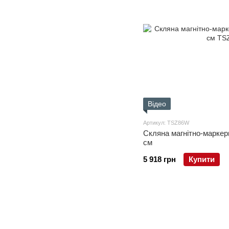
Відео
Артикул: TSZ86W
Скляна магнітно-маркер
см
5 918 грн
Купити