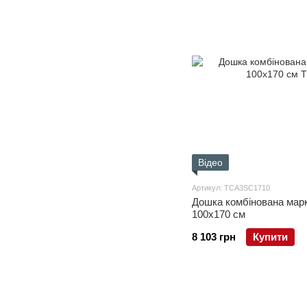
Відео
Артикул: TCA3SC1710
Дошка комбінована мар
100x170 см
8 103 грн
Купити