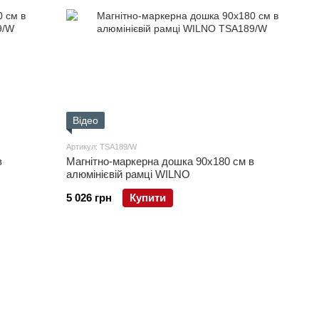
Відео
Артикул: TSA189/W
в
Магнітно-маркерна дошка 90x180 см в
алюмінієвій рамці WILNO
5 026 грн
Купити