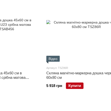
Відео
Артикул: TSZ86R
а 45x60 см в
Скляна магнітно-маркерна дошка чер
3 срібна матова
60x80 см
5 918 грн
Купити