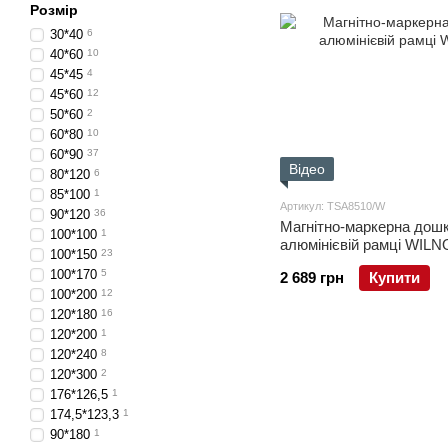
Розмір
30*40
6
40*60
10
45*45
4
45*60
12
50*60
2
60*80
10
60*90
37
Відео
80*120
6
85*100
1
Артикул: TSA8510/W
90*120
36
Магнітно-маркерна дошк
100*100
1
алюмінієвій рамці WILN
100*150
23
100*170
5
2 689 грн
Купити
100*200
12
120*180
16
120*200
1
120*240
8
120*300
2
176*126,5
1
174,5*123,3
1
90*180
1