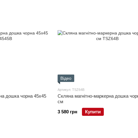
Відео
Артикул: TSZ64B
на дошка чорна 45x45
Скляна магнітно-маркерна дошка чор
см
3 580 грн
Купити