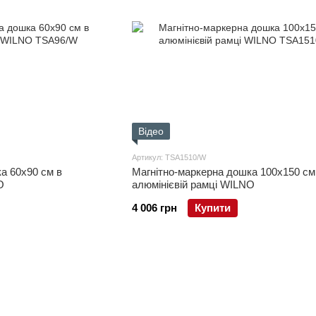
Відео
Артикул: TSA1510/W
а 60x90 см в
Магнітно-маркерна дошка 100x150 см
O
алюмінієвій рамці WILNO
4 006 грн
Купити