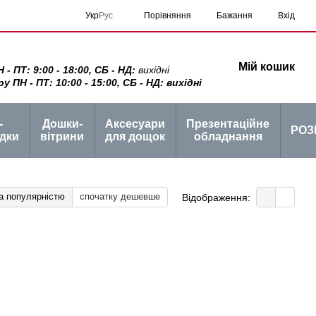
Порівняння
Укр
Рус
Бажання
Вхід
Мій кошик
 ПТ: 9:00 - 18:00, СБ - НД:
вихідні
ПН - ПТ: 10:00 - 15:00, СБ - НД: вихідні
-
Дошки-
Аксесуари
Презентаційне
РОЗ
дки
вітрини
для дощок
обладнання
а популярністю
спочатку дешевше
Відображення: