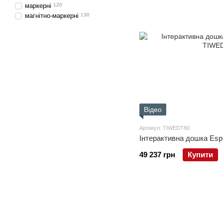
маркерні
120
магнітно-маркерні
130
Відео
Артикул: TIWEDT80
Інтерактивна дошка Esp
49 237 грн
Купити