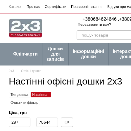
Перейти до основного контенту
Каталог
Про нас
Сертифікати
Поширені питання
Відгуки про м
Угода користувача
Договір публічної оферти
Серії товарів
Блог
+380684624646 ,
+380
Передзвонити вам?
Дошки
Інформаційні
Інтерак
Фліпчарти
для
дошки
дош
записів
2х3
Офісні дошки
Настінні офісні дошки 2х3
Тип дошки:
Настінна
Очистити фільтр
Ціна, грн
Від Ціна, грн
До Ціна, грн
ОК