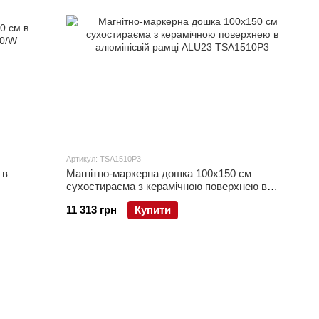
Артикул: TSA1510P3
 в
Магнітно-маркерна дошка 100x150 см
сухостираєма з керамічною поверхнею в
алюмінієвій рамці ALU23
11 313 грн
Купити