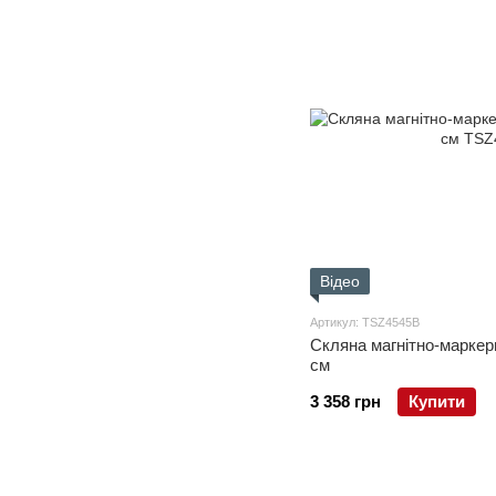
Відео
Артикул: TSZ4545B
Скляна магнітно-маркер
см
3 358 грн
Купити