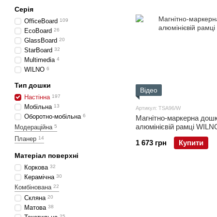
Серія
OfficeBoard
109
EcoBoard
26
GlassBoard
20
StarBoard
32
Multimedia
4
WILNO
6
Тип дошки
Відео
Настінна
197
Мобільна
13
Артикул: TSA96/W
Оборотно-мобільна
6
Магнітно-маркерна дошк
алюмінієвій рамці WILN
Модераційна
5
Планер
14
1 673 грн
Купити
Матеріал поверхні
Коркова
32
Керамічна
30
Комбінована
22
Скляна
20
Матова
38
25