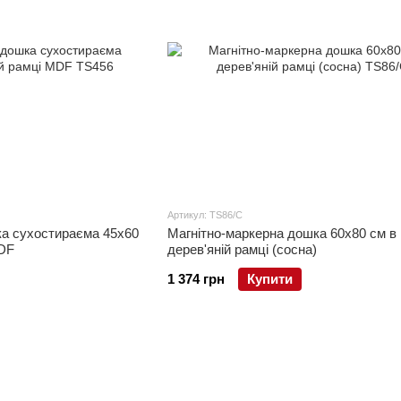
Артикул: TS86/C
ка сухостираєма 45x60
Магнітно-маркерна дошка 60x80 см в
MDF
дерев'яній рамці (сосна)
1 374 грн
Купити