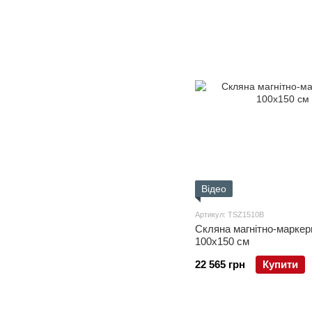
Відео
Артикул: TSZ1510B
Скляна магнітно-маркер
100x150 см
22 565 грн
Купити