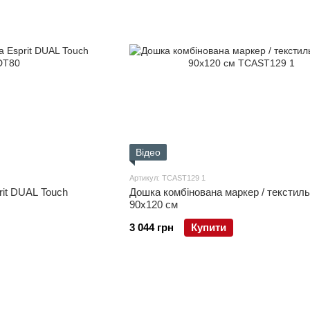
Відео
Артикул: TCAST129 1
rit DUAL Touch
Дошка комбінована маркер / текстил
90х120 см
3 044 грн
Купити