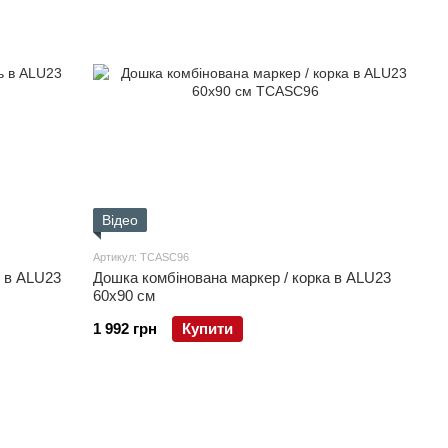
Відео
Артикул: TCASC96
ь в ALU23
Дошка комбінована маркер / корка в ALU23
60х90 см
1 992 грн
Купити