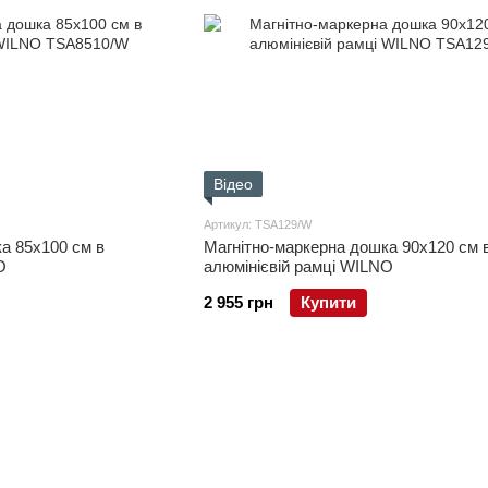
Відео
Артикул: TSA129/W
а 85x100 см в
Магнітно-маркерна дошка 90x120 см 
O
алюмінієвій рамці WILNO
2 955 грн
Купити