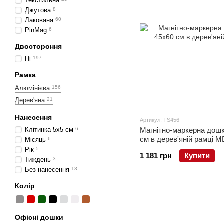
Текстильна
Джутова
8
Лакована
60
PinMag
6
Двостороння
Ні
197
Рамка
Алюмінієва
156
Дерев'яна
21
Нанесення
Артикул: TS456
Клітинка 5х5 см
6
Магнітно-маркерна дош
см в дерев'яній рамці 
Місяць
6
Рік
5
1 181 грн
Купити
Тиждень
3
Без нанесення
13
Колір
Офісні дошки