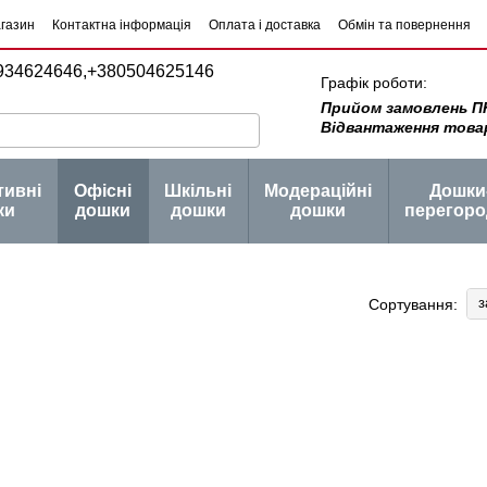
агазин
Контактна інформація
Оплата і доставка
Обмін та повернення
934624646,
+380504625146
Графік роботи:
Прийом замовлень ПН -
Відвантаження товару 
тивні
Офісні
Шкільні
Модераційні
Дошки
ки
дошки
дошки
дошки
перегоро
з
Сортування: