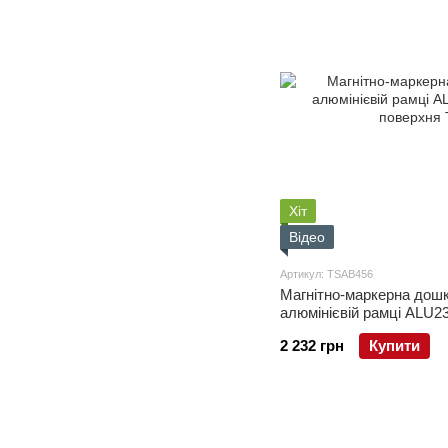
Хіт
Відео
Артикул: TSAB456
Магнітно-маркерна дошк
алюмінієвій рамці ALU2
поверхня
2 232 грн
Купити