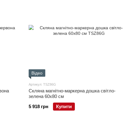
Відео
Артикул: TSZ86G
вона
Скляна магнітно-маркерна дошка світло-
зелена 60x80 см
5 918 грн
Купити