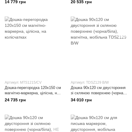
колісчатках
колісчатках
14 779 грн
20 535 грн
Артикул: MTS1215/CV
Артикул: TDSZ129 B/W
Дошка-перегородка 120x150 см
Дошка 90x120 см двустороння
магнітно-маркерна, цілісна, на
зі скляною поверхнею (чорна/
колісчатках
біла), магнітна, мобільна
24 735 грн
34 010 грн