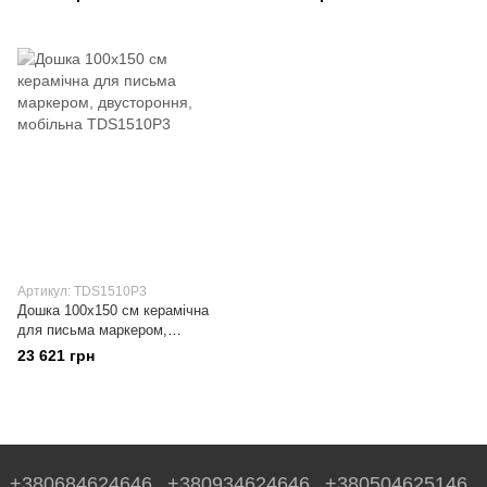
Артикул: TDS1510P3
Дошка 100x150 см керамічна
для письма маркером,
двустороння, мобільна
23 621 грн
+380684624646
+380934624646
+380504625146