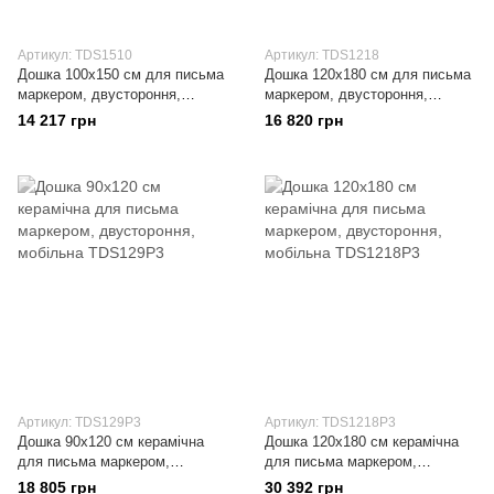
Артикул: TDS1510
Артикул: TDS1218
Дошка 100x150 см для письма
Дошка 120x180 см для письма
маркером, двустороння,
маркером, двустороння,
мобільна
мобільна
14 217 грн
16 820 грн
Артикул: TDS129P3
Артикул: TDS1218P3
Дошка 90x120 см керамічна
Дошка 120x180 см керамічна
для письма маркером,
для письма маркером,
двустороння, мобільна
двустороння, мобільна
18 805 грн
30 392 грн