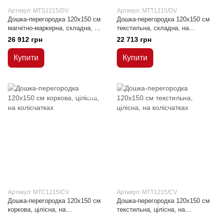
Артикул: MTS1215/DV
Артикул: MTT1215/DV
Дошка-перегородка 120x150 см
Дошка-перегородка 120x150 см
магнітно-маркерна, складна, на
текстильна, складна, на
колісчатках
колісчатках
26 912 грн
22 713 грн
Купити
Купити
Артикул: MTC1215/CV
Артикул: MTT1215/CV
Дошка-перегородка 120x150 см
Дошка-перегородка 120x150 см
коркова, цілісна, на
текстильна, цілісна, на