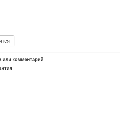
ится
 или комментарий
антия