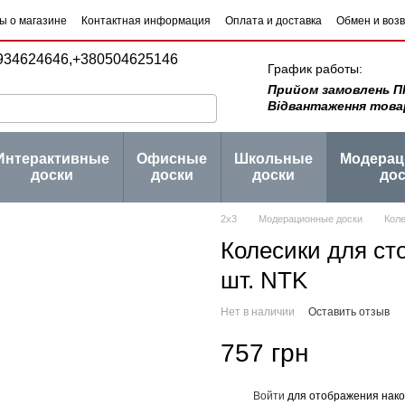
ы о магазине
Контактная информация
Оплата и доставка
Обмен и воз
 товаров
Блог
934624646,
+380504625146
График работы:
Прийом замовлень ПН -
Відвантаження товару 
Интерактивные
Офисные
Школьные
Модера
доски
доски
доски
дос
2х3
Модерационные доски
Коле
Колесики для сто
шт. NTK
Нет в наличии
Оставить отзыв
757 грн
Войти
для отображения нако
%