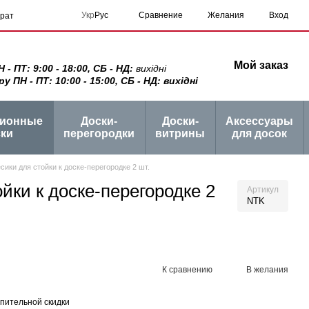
Сравнение
Укр
Рус
Желания
Вход
врат
Мой заказ
 ПТ: 9:00 - 18:00, СБ - НД:
вихідні
ПН - ПТ: 10:00 - 15:00, СБ - НД: вихідні
ционные
Доски-
Доски-
Аксессуары
ки
перегородки
витрины
для досок
сики для стойки к доске-перегородке 2 шт.
йки к доске-перегородке 2
Артикул
NTK
К сравнению
В желания
пительной скидки