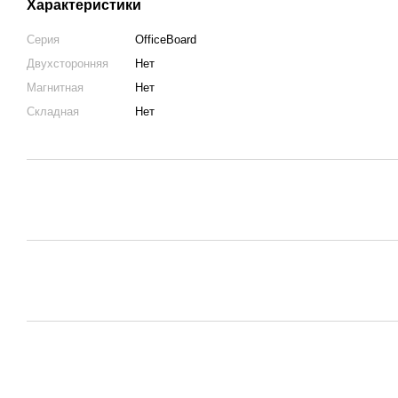
Характеристики
Серия
OfficeBoard
Двухсторонняя
Нет
Магнитная
Нет
Складная
Нет