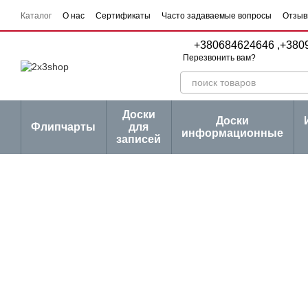
Перейти к основному контенту
Каталог
О нас
Сертификаты
Часто задаваемые вопросы
Отзыв
Пользовательское соглашение
Договор публичной оферты
Серии
+380684624646 ,
+380
Перезвонить вам?
Доски
Доски
Флипчарты
для
информационные
записей