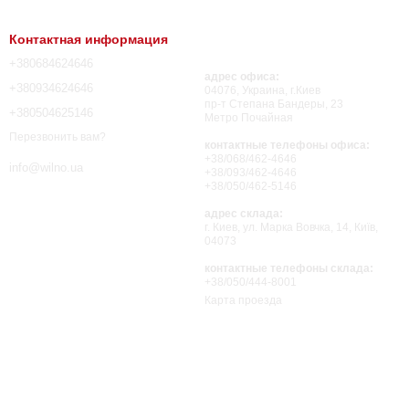
Контактная информация
+380684624646
адрес офиса:
+380934624646
04076, Украина, г.Киев
пр-т Степана Бандеры, 23
+380504625146
Метро Почайная
Перезвонить вам?
контактные телефоны офиса:
+38/068/462-4646
info@wilno.ua
+38/093/462-4646
+38/050/462-5146
адрес склада:
г. Киев, ул. Марка Вовчка, 14, Київ,
04073
контактные телефоны склада:
+38/050/444-8001
Карта проезда