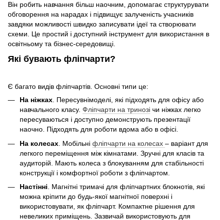
Він робить навчання більш наочним, допомагає структурувати
обговорення на нарадах і підвищує залученість учасників
завдяки можливості швидко записувати ідеї та створювати
схеми. Це простий і доступний інструмент для використання в
освітньому та бізнес-середовищі.
Які бувають фліпчарти?
Є багато видів фліпчартів. Основні типи це:
На ніжках
. Пересувнімоделі, які підходять для офісу або
навчального класу.
Фліпчарти на тринозі
чи ніжках легко
пересуваються і доступно демонструють презентації
наочно. Підходять для роботи вдома або в офісі.
На колесах
. Мобільні
фліпчарти на колесах
– варіант для
легкого переміщення між кімнатами. Зручні для класів та
аудиторій. Мають колеса з блокуванням для стабільності
конструкції і комфортної роботи з фліпчартом.
Настінні
. Магнітні тримачі для фліпчартних блокнотів, які
можна кріпити до будь-якої магнітної поверхні і
використовувати, як фліпчарт. Компактне рішення для
невеликих приміщень. Зазвичай використовують для