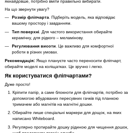
якнайдовше, потрібно вміти правильно вибирати.
На що звернути увагу?
Розмір фліпчарта
. Підберіть модель, яка відповідає
вашому простору і завданням.
Тип поверхні
. Для частого використання обирайте
керамічну, для рідкого – меламінову.
Регулювання висоти
. Це важливо для комфортної
роботи в різних умовах.
Рекомендація:
Якщо плануєте часто переносити фліпчарт,
обирайте моделі на коліщатках. Це зручно і легко.
Як користуватися фліпчартами?
Дуже просто!
Кріпити папір, а саме блокноти для фліпчартів, потрібно за
допомогою вбудованих пересувних гачків під планкою
тримачем або магнітів на магнітні дошки.
Обирайте лише спеціальні маркери для дощок, на яких
написано Whiteboard.
Регулярно протирайте дошку рідиною для чищення дошок,
щоб продовжити термін служби.