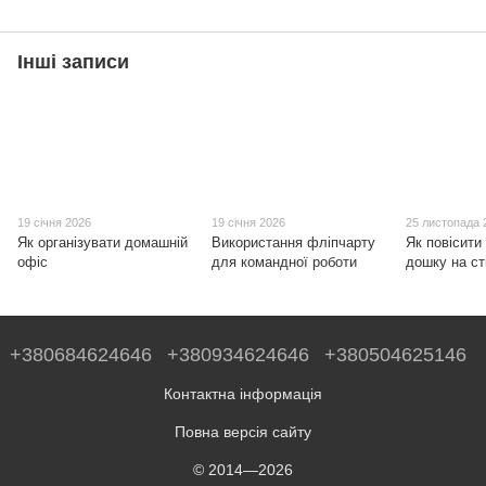
Інші записи
19 січня 2026
19 січня 2026
25 листопада 
Як організувати домашній
Використання фліпчарту
Як повісити
офіс
для командної роботи
дошку на ст
+380684624646
+380934624646
+380504625146
Контактна інформація
Повна версія сайту
© 2014—2026