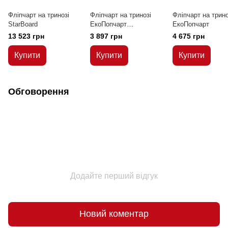
Фліпчарт на тринозі
Фліпчарт на тринозі
Фліпчарт на трино
StarBoard
ЕкоПопчарт
ЕкоПопчарт
немагнітний з
13 523 грн
3 897 грн
4 675 грн
меламіновою
поверхнею
Купити
Купити
Купити
Обговорення
Додайте перший відгук
Новий коментар