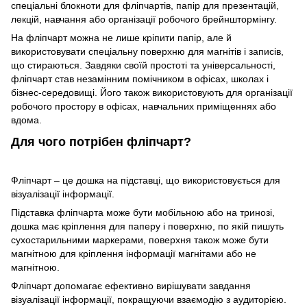
спеціальні блокноти для фліпчартів, папір для презентацій,
лекцій, навчання або організації робочого брейнштормінгу.
На фліпчарт можна не лише кріпити папір, але й
використовувати спеціальну поверхню для магнітів і записів,
що стираються. Завдяки своїй простоті та універсальності,
фліпчарт став незамінним помічником в офісах, школах і
бізнес-середовищі. Його також використовують для організації
робочого простору в офісах, навчальних приміщеннях або
вдома.
Для чого потрібен фліпчарт?
Фліпчарт – це дошка на підставці, що використовується для
візуалізації інформації.
Підставка фліпчарта може бути мобільною або на тринозі,
дошка має кріплення для паперу і поверхню, по якій пишуть
сухостарильними маркерами, поверхня також може бути
магнітною для кріплення інформації магнітами або не
магнітною.
Фліпчарт допомагає ефективно вирішувати завдання
візуалізації інформації, покращуючи взаємодію з аудиторією.