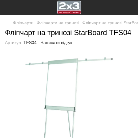
Фліпчарти
Фліпчарти на тринозі
Фліпчарт на тринозі StarBo
Фліпчарт на тринозі StarBoard TFS04
Артикул:
TFS04
Написати відгук