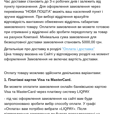
Час доставки становить до 3-х робочих днів і залежить від
пункту призначення.
Для оформлення замовлення через
перевізника "НОВА ПОШТА" вкажіть ваш населений пункт і
зручне відділення.
При виборі відділення врахуйте
відповідність вантажних обмежених відділень габаритам
замовленого товару.
Оплатити замовлення ви можете готовою
при отриманні у відділенні або зробити передоплату за товар
на рахунок Компанії.
Мінімальна сума замовлення для
безкоштовної доставки замовлення становить 5000,00 грн.
Детальніше про доставку в розділі
"Оплата і доставка"
Ціна товару вказана на Сайті у відповідному розділі на момент
оформлення Замовлення не включає вартість доставки.
Оплату товару можливо здійснити декількома варіантами:
1. Платіжні картки Visa та MasterCard.
Ви можете оплатити замовлення онлайн банківською картою
Visa та MasterCard через платіжну систему LIQPAY.
- під час оформлення замовлення на сайті вам буде
запропоновано зробити вибір способу оплати.
У графі
«Оплата» вам потрібно вибрати «LIQPAY».
Після
підтвердження замовлення ви будете переадресовані на