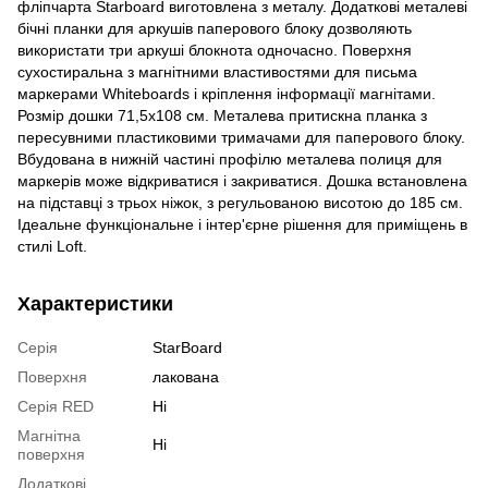
фліпчарта Starboard виготовлена з металу. Додаткові металеві
бічні планки для аркушів паперового блоку дозволяють
використати три аркуші блокнота одночасно. Поверхня
сухостиральна з магнітними властивостями для письма
маркерами Whiteboards і кріплення інформації магнітами.
Розмір дошки 71,5х108 см. Металева притискна планка з
пересувними пластиковими тримачами для паперового блоку.
Вбудована в нижній частині профілю металева полиця для
маркерів може відкриватися і закриватися. Дошка встановлена
на підставці з трьох ніжок, з регульованою висотою до 185 см.
Ідеальне функціональне і інтер'єрне рішення для приміщень в
стилі Loft.
Характеристики
Серія
StarBoard
Поверхня
лакована
Серія RED
Ні
Магнітна
Ні
поверхня
Додаткові