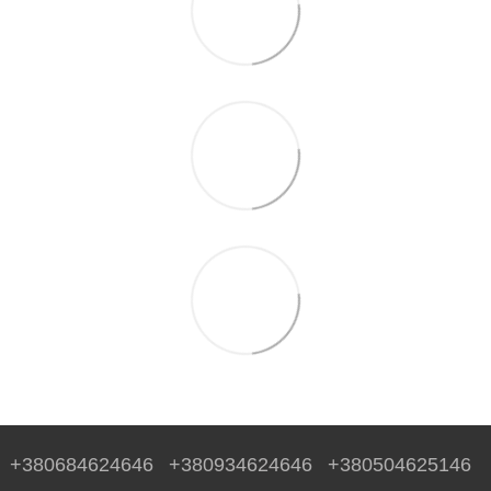
+380684624646
+380934624646
+380504625146