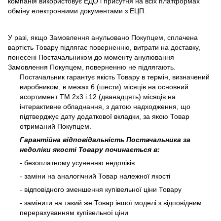
компанія використовує ЕДО і присутня на всіх платформах
обміну електронними документами з ЕЦП.
У разі, якщо Замовлення анульовано Покупцем, сплачена
вартість Товару підлягає поверненню, витрати на доставку,
понесені Постачальником до моменту анулювання
Замовлення Покупцем, поверненню не підлягають.
Постачальник гарантує якість Товару в термін, визначений
виробником, в межах 6 (шести) місяців на основний
асортимент ТМ 2х3 і 12 (дванадцять) місяців на
інтерактивне обладнання, з датою надходження, що
підтверджує дату додаткової вкладки, за якою Товар
отриманий Покупцем.
Гарантійна відповідальність Постачальника за
недоліки якості Товару починається в:
- безоплатному усуненню недоліків
- заміни на аналогічний Товар належної якості
- відповідного зменшення купівельної ціни Товару
- замінити на такий же Товар іншої моделі з відповідним
перерахуванням купівельної ціни