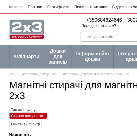
Перейти до основного контенту
Каталог
Про нас
Сертифікати
Поширені питання
Відгуки про м
Угода користувача
Договір публічної оферти
Серії товарів
Блог
+380684624646 ,
+380
Передзвонити вам?
Дошки
Інформаційні
Інтерак
Фліпчарти
для
дошки
дош
записів
2х3
Аксесуари для дощок
Аксесуари для магнітно-маркерних дощок
Магнітні стирачі для магні
2х3
Тип аксесуару:
Стирач для дошки
Очистити фільтр
Наявність