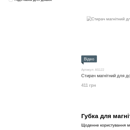
Відео
Артикул: AS122
Стирач магнітний для д
411 грн
Губка для магн
Щоденне користування ма