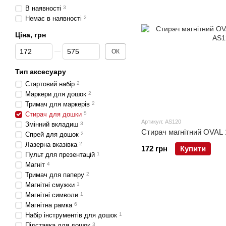
В наявності
3
Немає в наявності
2
Ціна, грн
Від Ціна, грн
До Ціна, грн
ОК
Тип аксесуару
Стартовий набір
2
Маркери для дошок
2
Тримач для маркерів
2
Стирач для дошки
5
Артикул: AS120
Змінний вкладиш
3
Стирач магнітний OVAL 1
Спрей для дошок
2
Лазерна вказівка
2
172 грн
Купити
Пульт для презентацій
1
Магніт
4
Тримач для паперу
2
Магнітні смужки
1
Магнітні символи
1
Магнітна рамка
6
Набір інструментів для дошок
1
Підставка для дошок
3