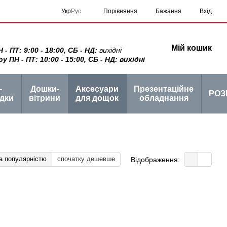
Порівняння
Укр
Рус
Бажання
Вхід
Мій кошик
 ПТ: 9:00 - 18:00, СБ - НД:
вихідні
ПН - ПТ: 10:00 - 15:00, СБ - НД: вихідні
-
Дошки-
Аксесуари
Презентаційне
РОЗ
дки
вітрини
для дощок
обладнання
а популярністю
спочатку дешевше
Відображення: