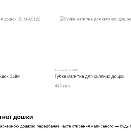
Артикул: AS145
ощок SLIM
Губка магнітна для скляних дощок
442 грн
ітної дошки
ркерною дошкою передбачає часте стирання написаного — будь то