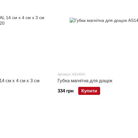
Артикул: AS145/U
4 см x 4 см x 3 см
Губка магнітна для дощок
334 грн
Купити