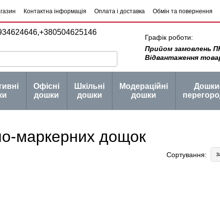
агазин
Контактна інформація
Оплата і доставка
Обмін та повернення
934624646,
+380504625146
Графік роботи:
Прийом замовлень ПН -
Відвантаження товару 
тивні
Офісні
Шкільні
Модераційні
Дошки
ки
дошки
дошки
дошки
перегоро
тно-маркерних дощок
з
Сортування: