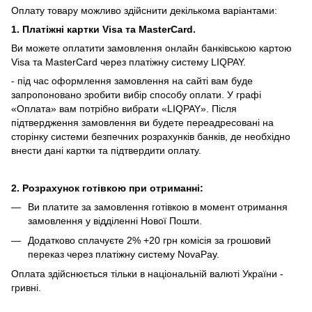
Оплату товару можливо здійснити декількома варіантами:
1. Платіжні картки Visa та MasterCard.
Ви можете оплатити замовлення онлайн банківською картою
Visa та MasterCard через платіжну систему LIQPAY.
- під час оформлення замовлення на сайті вам буде
запропоновано зробити вибір способу оплати.
У графі
«Оплата» вам потрібно вибрати «LIQPAY».
Після
підтвердження замовлення ви будете переадресовані на
сторінку системи безпечних розрахунків банків, де необхідно
внести дані картки та підтвердити оплату.
2. Розрахунок готівкою при отриманні:
Ви платите за замовлення готівкою в момент отримання
замовлення у відділенні Нової Пошти.
Додатково сплачуєте 2% +20 грн комісія за грошовий
переказ через платіжну систему NovaPay.
Оплата здійснюється тільки в національній валюті України -
гривні.