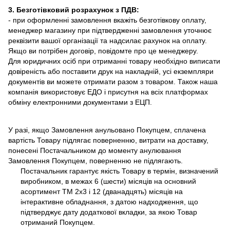
3. Безготівковий розрахунок з ПДВ:
- при оформленні замовлення вкажіть безготівкову оплату,
менеджер магазину при підтвердженні замовлення уточнює
реквізити вашої організації та надсилає рахунок на оплату.
Якщо ви потрібен договір, повідомте про це менеджеру.
Для юридичних осіб при отриманні товару необхідно виписати
довіреність або поставити друк на накладній, усі екземпляри
документів ви можете отримати разом з товаром. Також наша
компанія використовує ЕДО і присутня на всіх платформах
обміну електронними документами з ЕЦП.
У разі, якщо Замовлення анульовано Покупцем, сплачена
вартість Товару підлягає поверненню, витрати на доставку,
понесені Постачальником до моменту анулювання
Замовлення Покупцем, поверненню не підлягають.
Постачальник гарантує якість Товару в термін, визначений
виробником, в межах 6 (шести) місяців на основний
асортимент ТМ 2х3 і 12 (дванадцять) місяців на
інтерактивне обладнання, з датою надходження, що
підтверджує дату додаткової вкладки, за якою Товар
отриманий Покупцем.