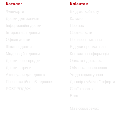
Каталог
Клієнтам
Фліпчарти
Вхід до кабінету
Дошки для записів
Каталог
Інформаційні дошки
Про нас
Інтерактивні дошки
Сертифікати
Офісні дошки
Поширені питання
Шкільні дошки
Відгуки про магазин
Модераційні дошки
Контактна інформація
Дошки-перегородки
Оплата і доставка
Дошки-вітрини
Обмін та повернення
Аксесуари для дощок
Угода користувача
Презентаційне обладнання
Договір публічної оферти
РОЗПРОДАЖ
Серії товарів
Блог
Ми в соцмережах