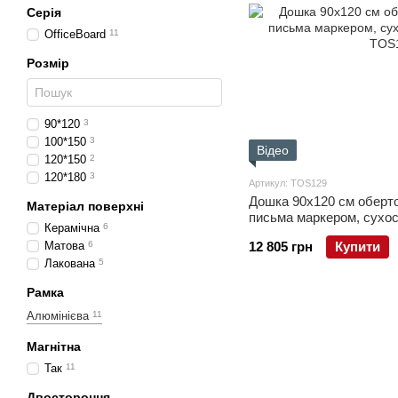
Серія
OfficeBoard
11
Розмір
90*120
3
100*150
3
Відео
120*150
2
120*180
3
Артикул: TOS129
Дошка 90x120 см оберт
Матеріал поверхні
письма маркером, сухос
Керамічна
6
Матова
6
12 805 грн
Купити
Лакована
5
Рамка
Алюмінієва
11
Магнітна
Так
11
Двостороння