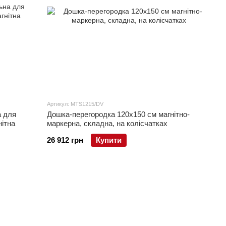
Артикул: MTS1215/DV
а для
Дошка-перегородка 120x150 см магнітно-
ітна
маркерна, складна, на колісчатках
26 912 грн
Купити