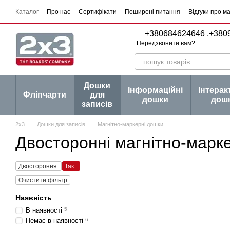
Перейти до основного контенту
Каталог
Про нас
Сертифікати
Поширені питання
Відгуки про м
Угода користувача
Договір публічної оферти
Серії товарів
Блог
+380684624646 ,
+380
Передзвонити вам?
Дошки
Інформаційні
Інтерак
Фліпчарти
для
дошки
дош
записів
2х3
Дошки для записів
Магнітно-маркерні дошки
Двосторонні магнітно-марк
Двостороння:
Так
Очистити фільтр
Наявність
В наявності
5
Немає в наявності
6