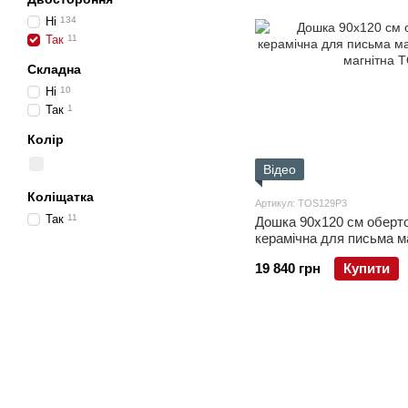
Ні
134
Так
11
Складна
Ні
10
Так
1
Колір
Відео
Коліщатка
Артикул: TOS129P3
Так
11
Дошка 90x120 см оберто
керамічна для письма м
сухостираєма, магнітна
19 840 грн
Купити