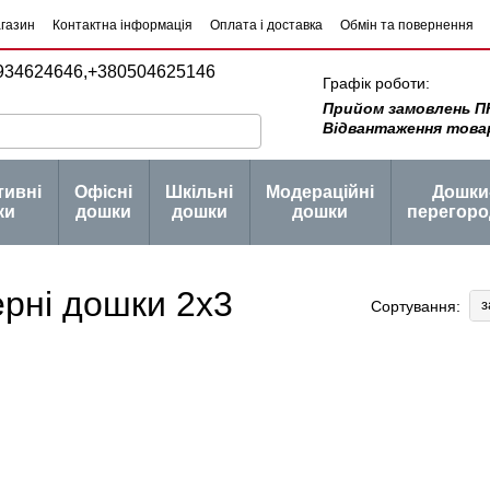
агазин
Контактна інформація
Оплата і доставка
Обмін та повернення
934624646,
+380504625146
Графік роботи:
Прийом замовлень ПН -
Відвантаження товару 
тивні
Офісні
Шкільні
Модераційні
Дошки
ки
дошки
дошки
дошки
перегоро
ерні дошки 2х3
з
Сортування: