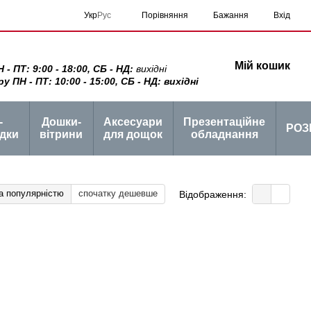
Порівняння
Укр
Рус
Бажання
Вхід
Мій кошик
 ПТ: 9:00 - 18:00, СБ - НД:
вихідні
ПН - ПТ: 10:00 - 15:00, СБ - НД: вихідні
-
Дошки-
Аксесуари
Презентаційне
РОЗ
дки
вітрини
для дощок
обладнання
а популярністю
спочатку дешевше
Відображення: