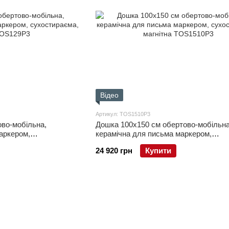
Відео
Артикул: TOS1510P3
во-мобільна,
Дошка 100x150 см обертово-мобільна
аркером,
керамічна для письма маркером,
сухостираєма, магнітна
24 920 грн
Купити