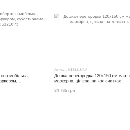
Артикул: MTS1215/CV
ово-мобільна,
Дошка-перегородка 120x150 см магніт
аркером,
маркерна, цілісна, на колісчатках
24 735 грн