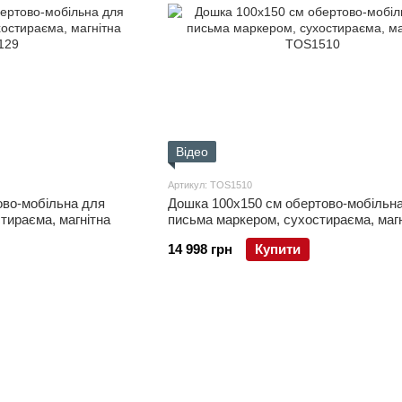
Відео
Артикул: TOS1510
ово-мобільна для
Дошка 100x150 см обертово-мобільн
тираєма, магнітна
письма маркером, сухостираєма, магн
14 998 грн
Купити