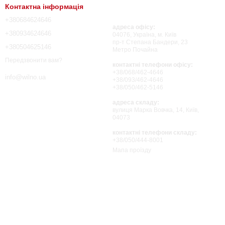
Контактна інформація
+380684624646
адреса офісу:
+380934624646
04076, Україна, м. Київ
пр-т Степана Бандери, 23
+380504625146
Метро Почайна
Передзвонити вам?
контактні телефони офісу:
+38/068/462-4646
info@wilno.ua
+38/093/462-4646
+38/050/462-5146
адреса складу:
вулиця Марка Вовчка, 14, Київ,
04073
контактні телефони складу:
+38/050/444-8001
Мапа проїзду