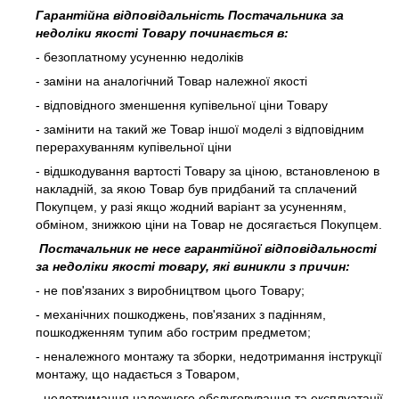
Гарантійна відповідальність Постачальника за
недоліки якості Товару починається в:
- безоплатному усуненню недоліків
- заміни на аналогічний Товар належної якості
- відповідного зменшення купівельної ціни Товару
- замінити на такий же Товар іншої моделі з відповідним
перерахуванням купівельної ціни
- відшкодування вартості Товару за ціною, встановленою в
накладній, за якою Товар був придбаний та сплачений
Покупцем, у разі якщо жодний варіант за усуненням,
обміном, знижкою ціни на Товар не досягається Покупцем.
Постачальник не несе гарантійної відповідальності
за недоліки якості товару, які виникли з причин:
- не пов'язаних з виробництвом цього Товару;
- механічних пошкоджень, пов'язаних з падінням,
пошкодженням тупим або гострим предметом;
- неналежного монтажу та зборки, недотримання інструкції
монтажу, що надається з Товаром,
- недотримання належного обслуговування та експлуатації