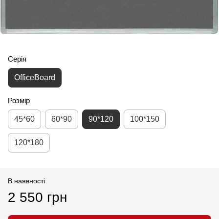
Серія
OfficeBoard
Розмір
45*60
60*90
90*120
100*150
120*180
В наявності
2 550 грн