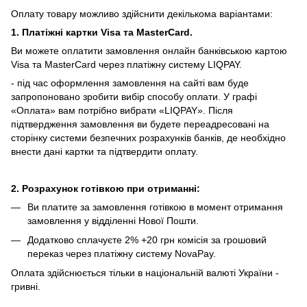
Оплату товару можливо здійснити декількома варіантами:
1. Платіжні картки Visa та MasterCard.
Ви можете оплатити замовлення онлайн банківською картою
Visa та MasterCard через платіжну систему LIQPAY.
- під час оформлення замовлення на сайті вам буде
запропоновано зробити вибір способу оплати.
У графі
«Оплата» вам потрібно вибрати «LIQPAY».
Після
підтвердження замовлення ви будете переадресовані на
сторінку системи безпечних розрахунків банків, де необхідно
внести дані картки та підтвердити оплату.
2. Розрахунок готівкою при отриманні:
Ви платите за замовлення готівкою в момент отримання
замовлення у відділенні Нової Пошти.
Додатково сплачуєте 2% +20 грн комісія за грошовий
переказ через платіжну систему NovaPay.
Оплата здійснюється тільки в національній валюті України -
гривні.