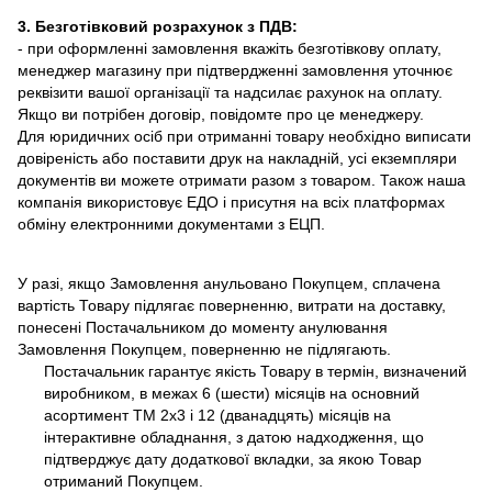
3. Безготівковий розрахунок з ПДВ:
- при оформленні замовлення вкажіть безготівкову оплату,
менеджер магазину при підтвердженні замовлення уточнює
реквізити вашої організації та надсилає рахунок на оплату.
Якщо ви потрібен договір, повідомте про це менеджеру.
Для юридичних осіб при отриманні товару необхідно виписати
довіреність або поставити друк на накладній, усі екземпляри
документів ви можете отримати разом з товаром. Також наша
компанія використовує ЕДО і присутня на всіх платформах
обміну електронними документами з ЕЦП.
У разі, якщо Замовлення анульовано Покупцем, сплачена
вартість Товару підлягає поверненню, витрати на доставку,
понесені Постачальником до моменту анулювання
Замовлення Покупцем, поверненню не підлягають.
Постачальник гарантує якість Товару в термін, визначений
виробником, в межах 6 (шести) місяців на основний
асортимент ТМ 2х3 і 12 (дванадцять) місяців на
інтерактивне обладнання, з датою надходження, що
підтверджує дату додаткової вкладки, за якою Товар
отриманий Покупцем.