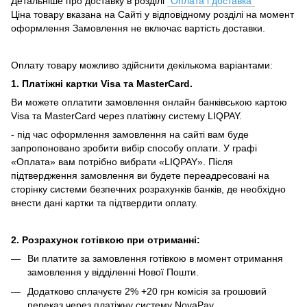
Детальніше про доставку в розділі
"Оплата і доставка"
Ціна товару вказана на Сайті у відповідному розділі на момент
оформлення Замовлення не включає вартість доставки.
Оплату товару можливо здійснити декількома варіантами:
1. Платіжні картки Visa та MasterCard.
Ви можете оплатити замовлення онлайн банківською картою
Visa та MasterCard через платіжну систему LIQPAY.
- під час оформлення замовлення на сайті вам буде
запропоновано зробити вибір способу оплати.
У графі
«Оплата» вам потрібно вибрати «LIQPAY».
Після
підтвердження замовлення ви будете переадресовані на
сторінку системи безпечних розрахунків банків, де необхідно
внести дані картки та підтвердити оплату.
2. Розрахунок готівкою при отриманні:
Ви платите за замовлення готівкою в момент отримання
замовлення у відділенні Нової Пошти.
Додатково сплачуєте 2% +20 грн комісія за грошовий
переказ через платіжну систему NovaPay.