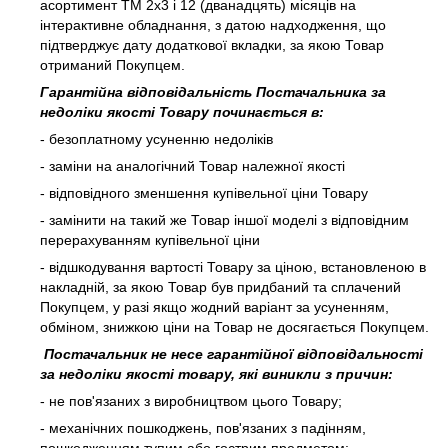
асортимент ТМ 2х3 і 12 (дванадцять) місяців на
інтерактивне обладнання, з датою надходження, що
підтверджує дату додаткової вкладки, за якою Товар
отриманий Покупцем.
Гарантійна відповідальність Постачальника за
недоліки якості Товару починається в:
- безоплатному усуненню недоліків
- заміни на аналогічний Товар належної якості
- відповідного зменшення купівельної ціни Товару
- замінити на такий же Товар іншої моделі з відповідним
перерахуванням купівельної ціни
- відшкодування вартості Товару за ціною, встановленою в
накладній, за якою Товар був придбаний та сплачений
Покупцем, у разі якщо жодний варіант за усуненням,
обміном, знижкою ціни на Товар не досягається Покупцем.
Постачальник не несе гарантійної відповідальності
за недоліки якості товару, які виникли з причин:
- не пов'язаних з виробництвом цього Товару;
- механічних пошкоджень, пов'язаних з падінням,