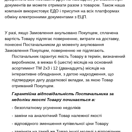
документів ви можете отримати разом з товаром. Також наша
компанія використовує ЕДО і присутня на всіх платформах
обміну електронними документами з ЕЦП.
У разі, якщо Замовлення анульовано Покупцем, сплачена
вартість Товару підлягає поверненню, витрати на доставку,
понесені Постачальником до моменту анулювання
Замовлення Покупцем, поверненню не підлягають.
Постачальник гарантує якість Товару в термін, визначений
виробником, в межах 6 (шести) місяців на основний
асортимент ТМ 2х3 і 12 (дванадцять) місяців на
інтерактивне обладнання, з датою надходження, що
підтверджує дату додаткової вкладки, за якою Товар
отриманий Покупцем.
Гарантійна відповідальність Постачальника за
недоліки якості Товару починається в:
- безоплатному усуненню недоліків
- заміни на аналогічний Товар належної якості
- відповідного зменшення купівельної ціни Товару
- замінити на такий же Товар іншої моделі з відповідним