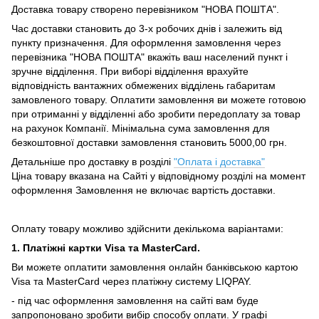
Доставка товару створено перевізником "НОВА ПОШТА".
Час доставки становить до 3-х робочих днів і залежить від
пункту призначення.
Для оформлення замовлення через
перевізника "НОВА ПОШТА" вкажіть ваш населений пункт і
зручне відділення.
При виборі відділення врахуйте
відповідність вантажних обмежених відділень габаритам
замовленого товару.
Оплатити замовлення ви можете готовою
при отриманні у відділенні або зробити передоплату за товар
на рахунок Компанії.
Мінімальна сума замовлення для
безкоштовної доставки замовлення становить 5000,00 грн.
Детальніше про доставку в розділі
"Оплата і доставка"
Ціна товару вказана на Сайті у відповідному розділі на момент
оформлення Замовлення не включає вартість доставки.
Оплату товару можливо здійснити декількома варіантами:
1. Платіжні картки Visa та MasterCard.
Ви можете оплатити замовлення онлайн банківською картою
Visa та MasterCard через платіжну систему LIQPAY.
- під час оформлення замовлення на сайті вам буде
запропоновано зробити вибір способу оплати.
У графі