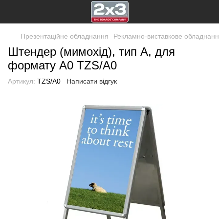
Презентаційне обладнання
Рекламно-виставкове обладнан
Штендер (мимохід), тип А, для
формату А0 TZS/A0
Артикул:
TZS/A0
Написати відгук