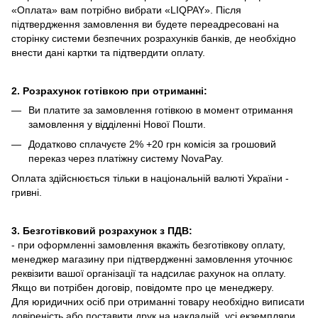
«Оплата» вам потрібно вибрати «LIQPAY».
Після
підтвердження замовлення ви будете переадресовані на
сторінку системи безпечних розрахунків банків, де необхідно
внести дані картки та підтвердити оплату.
2. Розрахунок готівкою при отриманні:
Ви платите за замовлення готівкою в момент отримання
замовлення у відділенні Нової Пошти.
Додатково сплачуєте 2% +20 грн комісія за грошовий
переказ через платіжну систему NovaPay.
Оплата здійснюється тільки в національній валюті України -
гривні.
3. Безготівковий розрахунок з ПДВ:
- при оформленні замовлення вкажіть безготівкову оплату,
менеджер магазину при підтвердженні замовлення уточнює
реквізити вашої організації та надсилає рахунок на оплату.
Якщо ви потрібен договір, повідомте про це менеджеру.
Для юридичних осіб при отриманні товару необхідно виписати
довіреність або поставити друк на накладній, усі екземпляри