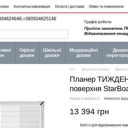
агазин
Контактна інформація
Оплата і доставка
Обмін та повернення
934624646,
+380504625146
Графік роботи:
Прийом замовлень ПН -
Відвантаження товару 
тивні
Офісні
Шкільні
Модераційні
Дошки
ки
дошки
дошки
дошки
перегоро
2х3
Дошки для записів
Дошки-п
Планер ТИЖДЕНЬ
поверхня StarBo
Немає в наявності
Написати відгу
13 394 грн
Ввійти
для відображення нак
%