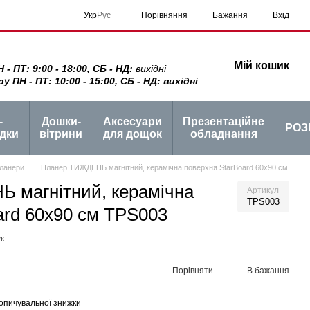
Порівняння
Укр
Рус
Бажання
Вхід
Мій кошик
 ПТ: 9:00 - 18:00, СБ - НД:
вихідні
ПН - ПТ: 10:00 - 15:00, СБ - НД: вихідні
-
Дошки-
Аксесуари
Презентаційне
РОЗ
дки
вітрини
для дощок
обладнання
ланери
Планер ТИЖДЕНЬ магнітний, керамічна поверхня StarBoard 60х90 см
 магнітний, керамічна
Артикул
TPS003
ard 60х90 см TPS003
к
Порівняти
В бажання
опичувальної знижки