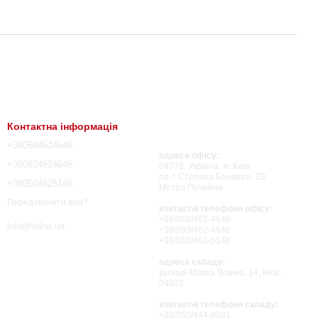
Контактна інформація
+380684624646
адреса офісу:
+380934624646
04076, Україна, м. Київ
пр-т Степана Бандери, 23
+380504625146
Метро Почайна
Передзвонити вам?
контактні телефони офісу:
+38/068/462-4646
info@wilno.ua
+38/093/462-4646
+38/050/462-5146
адреса складу:
вулиця Марка Вовчка, 14, Київ,
04073
контактні телефони складу:
+38/050/444-8001