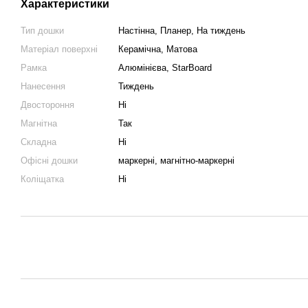
Характеристики
Тип дошки
Настінна, Планер, На тиждень
Матеріал поверхні
Керамічна, Матова
Рамка
Алюмінієва, StarBoard
Нанесення
Тиждень
Двостороння
Ні
Магнітна
Так
Складна
Ні
Офісні дошки
маркерні, магнітно-маркерні
Коліщатка
Ні