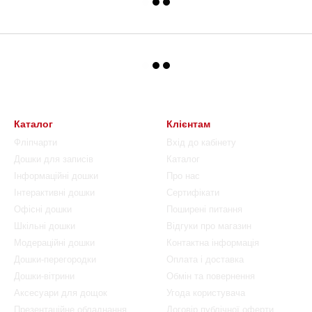
Каталог
Клієнтам
Фліпчарти
Вхід до кабінету
Дошки для записів
Каталог
Інформаційні дошки
Про нас
Інтерактивні дошки
Сертифікати
Офісні дошки
Поширені питання
Шкільні дошки
Відгуки про магазин
Модераційні дошки
Контактна інформація
Дошки-перегородки
Оплата і доставка
Дошки-вітрини
Обмін та повернення
Аксесуари для дощок
Угода користувача
Презентаційне обладнання
Договір публічної оферти