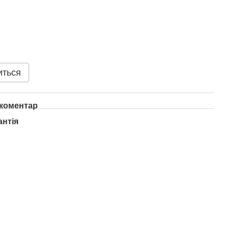
иться
 коментар
антія