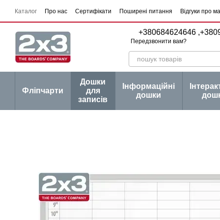
Перейти до основного контенту
Каталог
Про нас
Сертифікати
Поширені питання
Відгуки про м
Угода користувача
Договір публічної оферти
Серії товарів
Блог
+380684624646 ,
+380
Передзвонити вам?
Дошки
Інформаційні
Інтерак
Фліпчарти
для
дошки
дош
записів