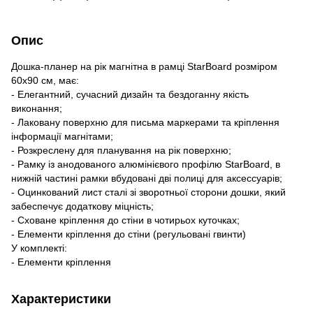
Опис
Дошка-планер на рік магнітна в рамці StarBoard розміром
60х90 см, має:
- Елегантний, сучасний дизайн та бездоганну якість
виконання;
- Лаковану поверхню для письма маркерами та кріплення
інформації магнітами;
- Розкреслену для планування на рік поверхню;
- Рамку із анодованого алюмінієвого профілю StarBoard, в
нижній частині рамки вбудовані дві полиці для аксессуарів;
- Оцинкований лист сталі зі зворотньої сторони дошки, який
забеспечує додаткову міцність;
- Сховане кріплення до стіни в чотирьох куточках;
- Елементи кріплення до стіни (регульовані гвинти)
У комплекті:
- Елементи кріплення
Характеристики