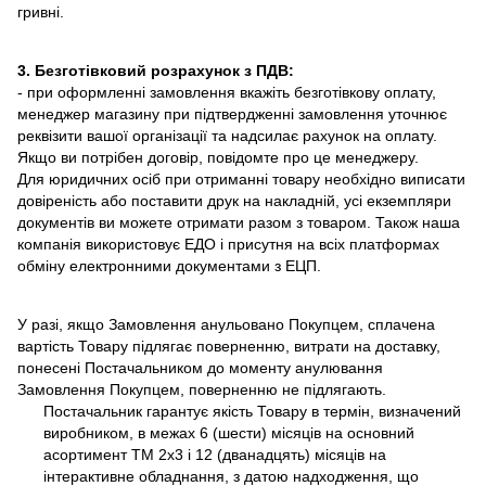
гривні.
3. Безготівковий розрахунок з ПДВ:
- при оформленні замовлення вкажіть безготівкову оплату,
менеджер магазину при підтвердженні замовлення уточнює
реквізити вашої організації та надсилає рахунок на оплату.
Якщо ви потрібен договір, повідомте про це менеджеру.
Для юридичних осіб при отриманні товару необхідно виписати
довіреність або поставити друк на накладній, усі екземпляри
документів ви можете отримати разом з товаром. Також наша
компанія використовує ЕДО і присутня на всіх платформах
обміну електронними документами з ЕЦП.
У разі, якщо Замовлення анульовано Покупцем, сплачена
вартість Товару підлягає поверненню, витрати на доставку,
понесені Постачальником до моменту анулювання
Замовлення Покупцем, поверненню не підлягають.
Постачальник гарантує якість Товару в термін, визначений
виробником, в межах 6 (шести) місяців на основний
асортимент ТМ 2х3 і 12 (дванадцять) місяців на
інтерактивне обладнання, з датою надходження, що