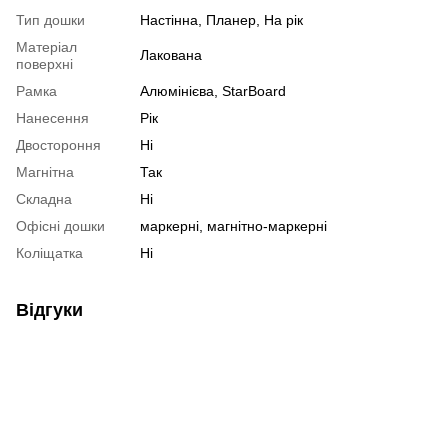
Тип дошки
Настінна, Планер, На рік
Матеріал
Лакована
поверхні
Рамка
Алюмінієва, StarBoard
Нанесення
Рік
Двостороння
Ні
Магнітна
Так
Складна
Ні
Офісні дошки
маркерні, магнітно-маркерні
Коліщатка
Ні
Відгуки