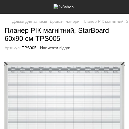
Дошки для записів
Дошки-планери
Планер РІК магнітний, S
Планер РІК магнітний, StarBoard
60х90 см TPS005
Артикул:
TPS005
Написати відгук