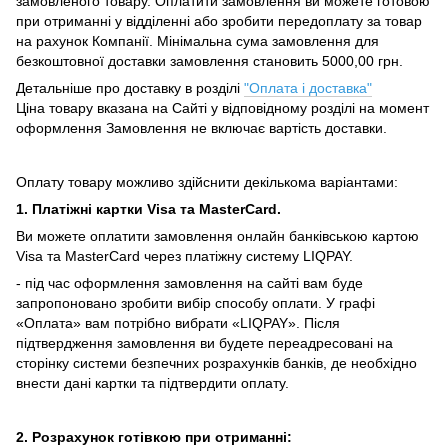
замовленого товару.
Оплатити замовлення ви можете готовою
при отриманні у відділенні або зробити передоплату за товар
на рахунок Компанії.
Мінімальна сума замовлення для
безкоштовної доставки замовлення становить 5000,00 грн.
Детальніше про доставку в розділі
"Оплата і доставка"
Ціна товару вказана на Сайті у відповідному розділі на момент
оформлення Замовлення не включає вартість доставки.
Оплату товару можливо здійснити декількома варіантами:
1. Платіжні картки Visa та MasterCard.
Ви можете оплатити замовлення онлайн банківською картою
Visa та MasterCard через платіжну систему LIQPAY.
- під час оформлення замовлення на сайті вам буде
запропоновано зробити вибір способу оплати.
У графі
«Оплата» вам потрібно вибрати «LIQPAY».
Після
підтвердження замовлення ви будете переадресовані на
сторінку системи безпечних розрахунків банків, де необхідно
внести дані картки та підтвердити оплату.
2. Розрахунок готівкою при отриманні: