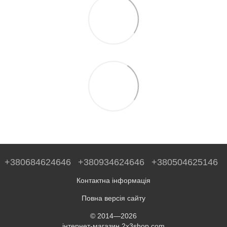
+380684624646
+380934624646
+380504625146
Контактна інформація
Повна версія сайту
© 2014—2026
інтернет-магазин 2x3shop.com