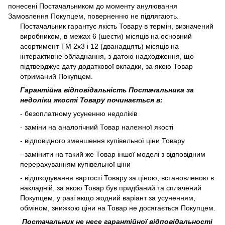
понесені Постачальником до моменту анулювання
Замовлення Покупцем, поверненню не підлягають.
Постачальник гарантує якість Товару в термін, визначений
виробником, в межах 6 (шести) місяців на основний
асортимент ТМ 2х3 і 12 (дванадцять) місяців на
інтерактивне обладнання, з датою надходження, що
підтверджує дату додаткової вкладки, за якою Товар
отриманий Покупцем.
Гарантійна відповідальність Постачальника за
недоліки якості Товару починається в:
- безоплатному усуненню недоліків
- заміни на аналогічний Товар належної якості
- відповідного зменшення купівельної ціни Товару
- замінити на такий же Товар іншої моделі з відповідним
перерахуванням купівельної ціни
- відшкодування вартості Товару за ціною, встановленою в
накладній, за якою Товар був придбаний та сплачений
Покупцем, у разі якщо жодний варіант за усуненням,
обміном, знижкою ціни на Товар не досягається Покупцем.
Постачальник не несе гарантійної відповідальності