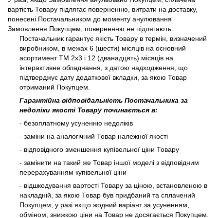
вартість Товару підлягає поверненню, витрати на доставку,
понесені Постачальником до моменту анулювання
Замовлення Покупцем, поверненню не підлягають.
Постачальник гарантує якість Товару в термін, визначений
виробником, в межах 6 (шести) місяців на основний
асортимент ТМ 2х3 і 12 (дванадцять) місяців на
інтерактивне обладнання, з датою надходження, що
підтверджує дату додаткової вкладки, за якою Товар
отриманий Покупцем.
Гарантійна відповідальність Постачальника за
недоліки якості Товару починається в:
- безоплатному усуненню недоліків
- заміни на аналогічний Товар належної якості
- відповідного зменшення купівельної ціни Товару
- замінити на такий же Товар іншої моделі з відповідним
перерахуванням купівельної ціни
- відшкодування вартості Товару за ціною, встановленою в
накладній, за якою Товар був придбаний та сплачений
Покупцем, у разі якщо жодний варіант за усуненням,
обміном, знижкою ціни на Товар не досягається Покупцем.