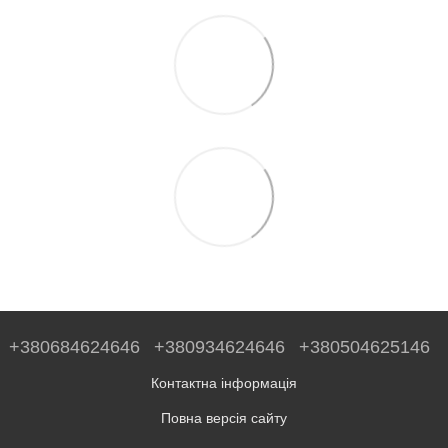
+380684624646
+380934624646
+380504625146
Контактна інформація
Повна версія сайту