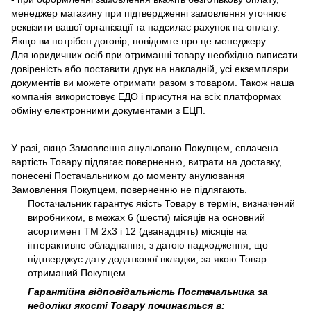
менеджер магазину при підтвердженні замовлення уточнює
реквізити вашої організації та надсилає рахунок на оплату.
Якщо ви потрібен договір, повідомте про це менеджеру.
Для юридичних осіб при отриманні товару необхідно виписати
довіреність або поставити друк на накладній, усі екземпляри
документів ви можете отримати разом з товаром. Також наша
компанія використовує ЕДО і присутня на всіх платформах
обміну електронними документами з ЕЦП.
У разі, якщо Замовлення анульовано Покупцем, сплачена
вартість Товару підлягає поверненню, витрати на доставку,
понесені Постачальником до моменту анулювання
Замовлення Покупцем, поверненню не підлягають.
Постачальник гарантує якість Товару в термін, визначений
виробником, в межах 6 (шести) місяців на основний
асортимент ТМ 2х3 і 12 (дванадцять) місяців на
інтерактивне обладнання, з датою надходження, що
підтверджує дату додаткової вкладки, за якою Товар
отриманий Покупцем.
Гарантійна відповідальність Постачальника за
недоліки якості Товару починається в: