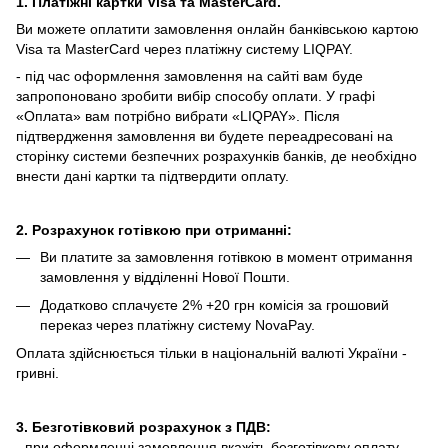
1. Платіжні картки Visa та MasterCard.
Ви можете оплатити замовлення онлайн банківською картою
Visa та MasterCard через платіжну систему LIQPAY.
- під час оформлення замовлення на сайті вам буде
запропоновано зробити вибір способу оплати.
У графі
«Оплата» вам потрібно вибрати «LIQPAY».
Після
підтвердження замовлення ви будете переадресовані на
сторінку системи безпечних розрахунків банків, де необхідно
внести дані картки та підтвердити оплату.
2. Розрахунок готівкою при отриманні:
Ви платите за замовлення готівкою в момент отримання
замовлення у відділенні Нової Пошти.
Додатково сплачуєте 2% +20 грн комісія за грошовий
переказ через платіжну систему NovaPay.
Оплата здійснюється тільки в національній валюті України -
гривні.
3. Безготівковий розрахунок з ПДВ:
- при оформленні замовлення вкажіть безготівкову оплату,