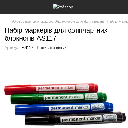
Аксесуари для дощок
Аксесуари для фліпчартів
Набір марк
Набір маркерів для фліпчартних
блокнотів AS117
Артикул:
AS117
Написати відгук