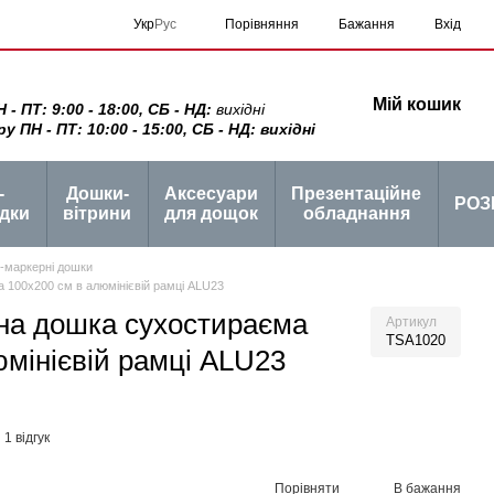
Порівняння
Укр
Рус
Бажання
Вхід
Мій кошик
 ПТ: 9:00 - 18:00, СБ - НД:
вихідні
ПН - ПТ: 10:00 - 15:00, СБ - НД: вихідні
-
Дошки-
Аксесуари
Презентаційне
РОЗ
дки
вітрини
для дощок
обладнання
о-маркерні дошки
 100x200 см в алюмінієвій рамці ALU23
на дошка сухостираєма
Артикул
TSA1020
юмінієвій рамці ALU23
1 відгук
Порівняти
В бажання