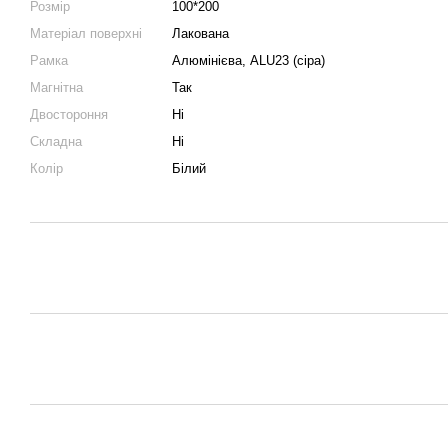
Розмір
100*200
Матеріал поверхні
Лакована
Рамка
Алюмінієва, ALU23 (сіра)
Магнітна
Так
Двостороння
Ні
Складна
Ні
Колір
Білий