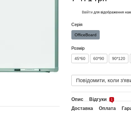
Ввійти
для відображення нак
%
Серія
OfficeBoard
Розмір
45*60
60*90
90*120
Повідомити, коли з'яв
Опис
Відгуки
1
Доставка
Оплата
Гар