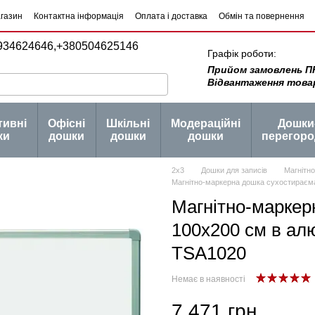
агазин
Контактна інформація
Оплата і доставка
Обмін та повернення
934624646,
+380504625146
Графік роботи:
Прийом замовлень ПН -
Відвантаження товару 
тивні
Офісні
Шкільні
Модераційні
Дошки
ки
дошки
дошки
дошки
перегоро
2х3
Дошки для записів
Магнітн
Магнітно-маркерна дошка сухостираєма
Магнітно-маркер
100x200 см в ал
TSA1020
Немає в наявності
7 471 грн