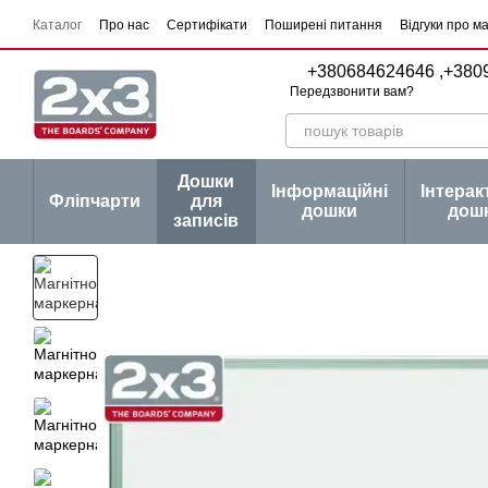
Перейти до основного контенту
Каталог
Про нас
Сертифікати
Поширені питання
Відгуки про м
Угода користувача
Договір публічної оферти
Серії товарів
Блог
+380684624646 ,
+380
Передзвонити вам?
Дошки
Інформаційні
Інтерак
Фліпчарти
для
дошки
дош
записів