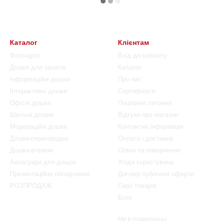
Каталог
Клієнтам
Фліпчарти
Вхід до кабінету
Дошки для записів
Каталог
Інформаційні дошки
Про нас
Інтерактивні дошки
Сертифікати
Офісні дошки
Поширені питання
Шкільні дошки
Відгуки про магазин
Модераційні дошки
Контактна інформація
Дошки-перегородки
Оплата і доставка
Дошки-вітрини
Обмін та повернення
Аксесуари для дощок
Угода користувача
Презентаційне обладнання
Договір публічної оферти
РОЗПРОДАЖ
Серії товарів
Блог
Ми в соцмережах