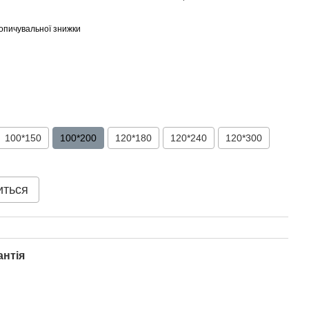
опичувальної знижки
100*150
100*200
120*180
120*240
120*300
иться
антія