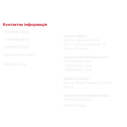
Контактна інформація
+380684624646
адреса офісу:
+380934624646
04076, Україна, м. Київ
пр-т Степана Бандери, 23
+380504625146
Метро Почайна
Передзвонити вам?
контактні телефони офісу:
+38/068/462-4646
info@wilno.ua
+38/093/462-4646
+38/050/462-5146
адреса складу:
вулиця Марка Вовчка, 14, Київ,
04073
контактні телефони складу:
+38/050/444-8001
Мапа проїзду