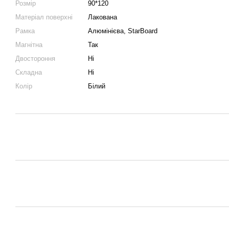
Розмір
90*120
Матеріал поверхні
Лакована
Рамка
Алюмінієва, StarBoard
Магнітна
Так
Двостороння
Ні
Складна
Ні
Колір
Білий