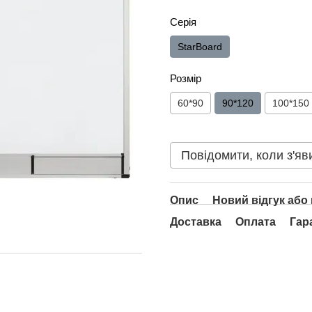
Серія
StarBoard
Розмір
60*90
90*120
100*150
Повідомити, коли з'яв
Опис
Новий відгук або
Доставка
Оплата
Гар