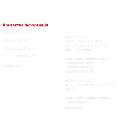
Контактна інформація
+380684624646
адреса офісу:
+380934624646
04076, Україна, м. Київ
пр-т Степана Бандери, 23
+380504625146
Метро Почайна
Передзвонити вам?
контактні телефони офісу:
+38/068/462-4646
info@wilno.ua
+38/093/462-4646
+38/050/462-5146
адреса складу:
вулиця Марка Вовчка, 14, Київ,
04073
контактні телефони складу:
+38/050/444-8001
Мапа проїзду