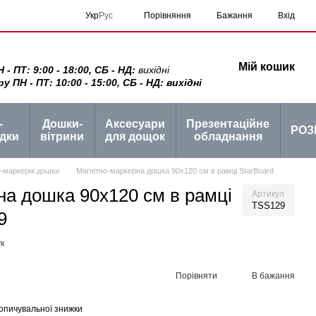
Порівняння
Укр
Рус
Бажання
Вхід
Мій кошик
 ПТ: 9:00 - 18:00, СБ - НД:
вихідні
ПН - ПТ: 10:00 - 15:00, СБ - НД: вихідні
-
Дошки-
Аксесуари
Презентаційне
РОЗ
дки
вітрини
для дощок
обладнання
о-маркерні дошки
Магнітно-маркерна дошка 90x120 см в рамці StarBoard
на дошка 90x120 см в рамці
Артикул
TSS129
9
к
Порівняти
В бажання
опичувальної знижки