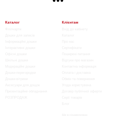
Каталог
Клієнтам
Фліпчарти
Вхід до кабінету
Дошки для записів
Каталог
Інформаційні дошки
Про нас
Інтерактивні дошки
Сертифікати
Офісні дошки
Поширені питання
Шкільні дошки
Відгуки про магазин
Модераційні дошки
Контактна інформація
Дошки-перегородки
Оплата і доставка
Дошки-вітрини
Обмін та повернення
Аксесуари для дощок
Угода користувача
Презентаційне обладнання
Договір публічної оферти
РОЗПРОДАЖ
Серії товарів
Блог
Ми в соцмережах