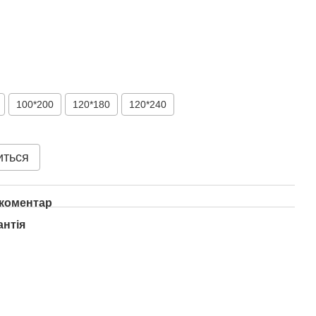
100*200
120*180
120*240
иться
 коментар
антія