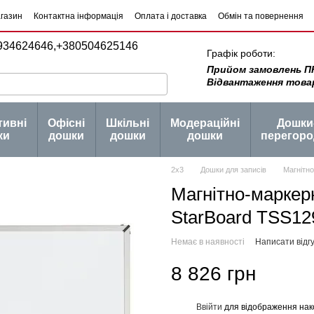
агазин
Контактна інформація
Оплата і доставка
Обмін та повернення
934624646,
+380504625146
Графік роботи:
Прийом замовлень ПН -
Відвантаження товару 
тивні
Офісні
Шкільні
Модераційні
Дошки
ки
дошки
дошки
дошки
перегоро
2х3
Дошки для записів
Магнітн
Магнітно-маркер
StarBoard TSS12
Немає в наявності
Написати відгу
8 826 грн
Ввійти
для відображення нак
%