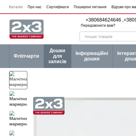
Перейти до основного контенту
Каталог
Про нас
Сертифікати
Поширені питання
Відгуки про м
Угода користувача
Договір публічної оферти
Серії товарів
Блог
+380684624646 ,
+380
Передзвонити вам?
Дошки
Інформаційні
Інтерак
Фліпчарти
для
дошки
дош
записів