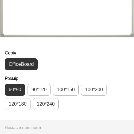
Серія
OfficeBoard
Розмір
60*90
90*120
100*150
100*200
120*180
120*240
Немає в наявності