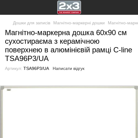
Дошки для записів
Магнітно-маркерні дошки
Магнітно-марк
Магнітно-маркерна дошка 60x90 см
сухостираєма з керамічною
поверхнею в алюмінієвій рамці C-line
TSA96P3/UA
Артикул:
TSA96P3/UA
Написати відгук