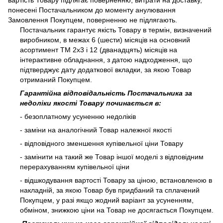
вартість Товару підлягає поверненню, витрати на доставку,
понесені Постачальником до моменту анулювання
Замовлення Покупцем, поверненню не підлягають.
Постачальник гарантує якість Товару в термін, визначений
виробником, в межах 6 (шести) місяців на основний
асортимент ТМ 2х3 і 12 (дванадцять) місяців на
інтерактивне обладнання, з датою надходження, що
підтверджує дату додаткової вкладки, за якою Товар
отриманий Покупцем.
Гарантійна відповідальність Постачальника за
недоліки якості Товару починається в:
- безоплатному усуненню недоліків
- заміни на аналогічний Товар належної якості
- відповідного зменшення купівельної ціни Товару
- замінити на такий же Товар іншої моделі з відповідним
перерахуванням купівельної ціни
- відшкодування вартості Товару за ціною, встановленою в
накладній, за якою Товар був придбаний та сплачений
Покупцем, у разі якщо жодний варіант за усуненням,
обміном, знижкою ціни на Товар не досягається Покупцем.