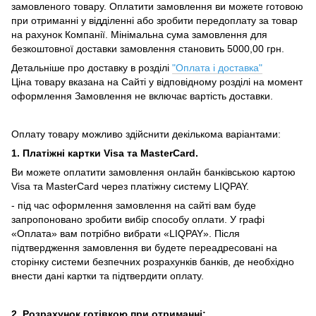
замовленого товару.
Оплатити замовлення ви можете готовою
при отриманні у відділенні або зробити передоплату за товар
на рахунок Компанії.
Мінімальна сума замовлення для
безкоштовної доставки замовлення становить 5000,00 грн.
Детальніше про доставку в розділі
"Оплата і доставка"
Ціна товару вказана на Сайті у відповідному розділі на момент
оформлення Замовлення не включає вартість доставки.
Оплату товару можливо здійснити декількома варіантами:
1. Платіжні картки Visa та MasterCard.
Ви можете оплатити замовлення онлайн банківською картою
Visa та MasterCard через платіжну систему LIQPAY.
- під час оформлення замовлення на сайті вам буде
запропоновано зробити вибір способу оплати.
У графі
«Оплата» вам потрібно вибрати «LIQPAY».
Після
підтвердження замовлення ви будете переадресовані на
сторінку системи безпечних розрахунків банків, де необхідно
внести дані картки та підтвердити оплату.
2. Розрахунок готівкою при отриманні: