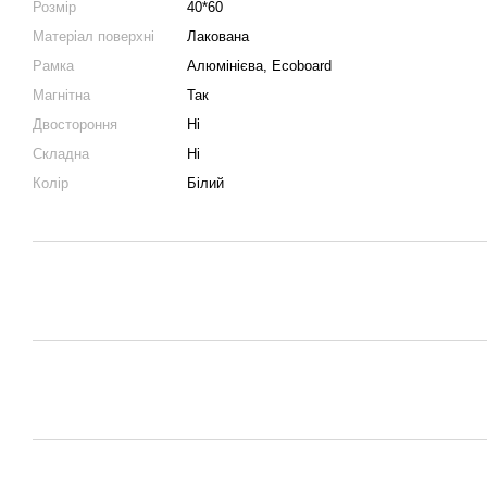
Розмір
40*60
Матеріал поверхні
Лакована
Рамка
Алюмінієва, Ecoboard
Магнітна
Так
Двостороння
Ні
Складна
Ні
Колір
Білий