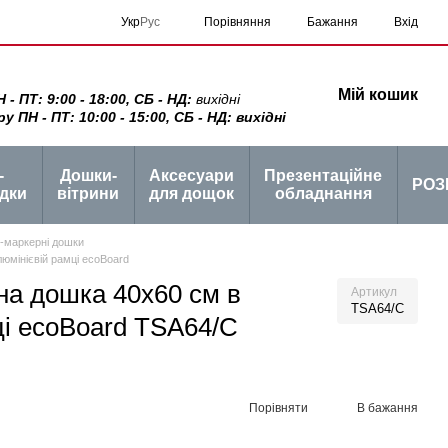
Порівняння
Укр
Рус
Бажання
Вхід
Мій кошик
 ПТ: 9:00 - 18:00, СБ - НД:
вихідні
ПН - ПТ: 10:00 - 15:00, СБ - НД: вихідні
-
Дошки-
Аксесуари
Презентаційне
РОЗ
дки
вітрини
для дощок
обладнання
о-маркерні дошки
юмінієвій рамці ecoBoard
на дошка 40x60 см в
Артикул
TSA64/C
ці ecoBoard TSA64/C
Порівняти
В бажання