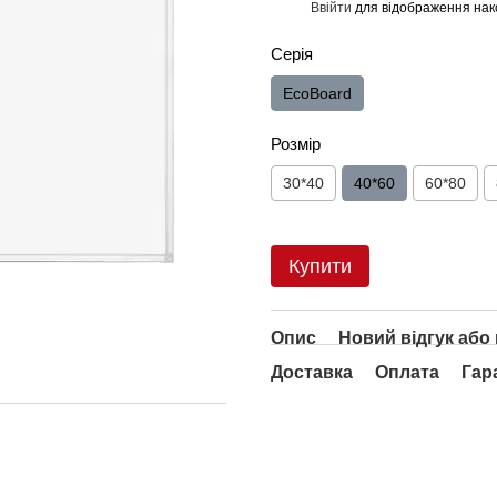
Ввійти
для відображення нак
%
Серія
EcoBoard
Розмір
30*40
40*60
60*80
Купити
Опис
Новий відгук або
Доставка
Оплата
Гар