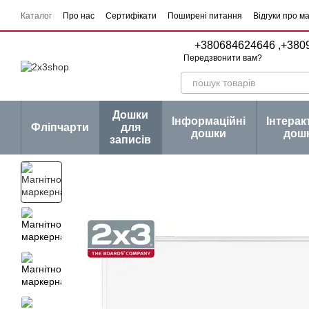
Перейти до основного контенту
Каталог
Про нас
Сертифікати
Поширені питання
Відгуки про м
Угода користувача
Договір публічної оферти
Серії товарів
Блог
+380684624646 ,
+380
Передзвонити вам?
Дошки
Інформаційні
Інтерак
Фліпчарти
для
дошки
дош
записів