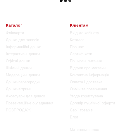
Каталог
Клієнтам
Фліпчарти
Вхід до кабінету
Дошки для записів
Каталог
Інформаційні дошки
Про нас
Інтерактивні дошки
Сертифікати
Офісні дошки
Поширені питання
Шкільні дошки
Відгуки про магазин
Модераційні дошки
Контактна інформація
Дошки-перегородки
Оплата і доставка
Дошки-вітрини
Обмін та повернення
Аксесуари для дощок
Угода користувача
Презентаційне обладнання
Договір публічної оферти
РОЗПРОДАЖ
Серії товарів
Блог
Ми в соцмережах