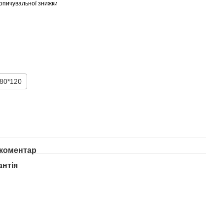
опичувальної знижки
80*120
 коментар
антія