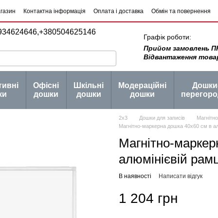
агазин
Контактна інформація
Оплата і доставка
Обмін та повернення
934624646,
+380504625146
Графік роботи:
Прийом замовлень ПН -
Відвантаження товару 
тивні
Офісні
Шкільні
Модераційні
Дошки
ки
дошки
дошки
дошки
перегоро
2х3
Дошки для записів
Магнітн
Магнітно-маркерна дошка 40x60 см в ал
Магнітно-маркер
алюмінієвій рам
В наявності
Написати відгук
1 204 грн