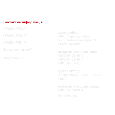
Контактна інформація
+380684624646
адреса офісу:
+380934624646
04076, Україна, м. Київ
пр-т Степана Бандери, 23
+380504625146
Метро Почайна
Передзвонити вам?
контактні телефони офісу:
+38/068/462-4646
info@wilno.ua
+38/093/462-4646
+38/050/462-5146
адреса складу:
вулиця Марка Вовчка, 14, Київ,
04073
контактні телефони складу:
+38/050/444-8001
Мапа проїзду