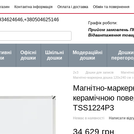
агазин
Контактна інформація
Оплата і доставка
Обмін та повернення
934624646,
+380504625146
Графік роботи:
Прийом замовлень ПН -
Відвантаження товару 
тивні
Офісні
Шкільні
Модераційні
Дошки
ки
дошки
дошки
дошки
перегоро
2х3
Дошки для записів
Магнітн
Магнітно-маркерна дошка 120x240 см з
Магнітно-маркер
керамічною пове
TSS1224P3
Немає в наявності
Написати відгу
34 629 грн