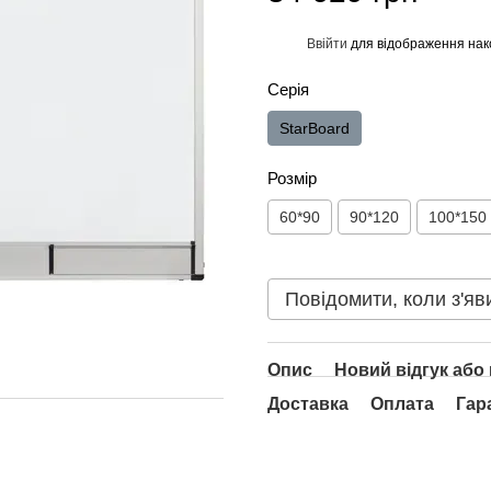
Ввійти
для відображення нак
%
Серія
StarBoard
Розмір
60*90
90*120
100*150
Повідомити, коли з'яв
Опис
Новий відгук або
Доставка
Оплата
Гар