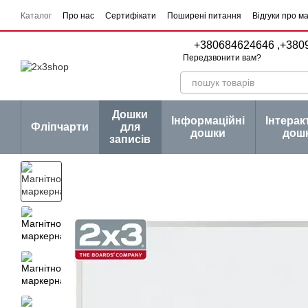
Перейти до основного контенту
Каталог
Про нас
Сертифікати
Поширені питання
Відгуки про м
Угода користувача
Договір публічної оферти
Серії товарів
Блог
+380684624646 ,
+380
Передзвонити вам?
Дошки
Інформаційні
Інтерак
Фліпчарти
для
дошки
дош
записів