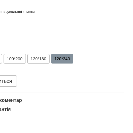
опичувальної знижки
100*200
120*180
120*240
иться
 коментар
антія