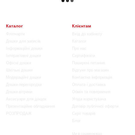
Каталог
Клієнтам
Фліпчарти
Вхід до кабінету
Дошки для записів
Каталог
Інформаційні дошки
Про нас
Інтерактивні дошки
Сертифікати
Офісні дошки
Поширені питання
Шкільні дошки
Відгуки про магазин
Модераційні дошки
Контактна інформація
Дошки-перегородки
Оплата і доставка
Дошки-вітрини
Обмін та повернення
Аксесуари для дощок
Угода користувача
Презентаційне обладнання
Договір публічної оферти
РОЗПРОДАЖ
Серії товарів
Блог
Ми в соцмережах