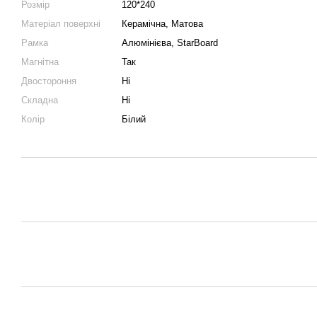
Розмір
120*240
Матеріал поверхні
Керамічна, Матова
Рамка
Алюмінієва, StarBoard
Магнітна
Так
Двостороння
Ні
Складна
Ні
Колір
Білий