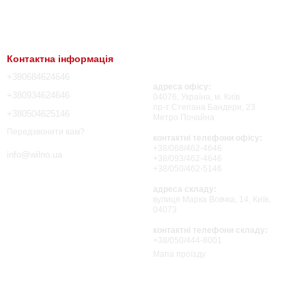
Контактна інформація
+380684624646
адреса офісу:
+380934624646
04076, Україна, м. Київ
пр-т Степана Бандери, 23
+380504625146
Метро Почайна
Передзвонити вам?
контактні телефони офісу:
+38/068/462-4646
info@wilno.ua
+38/093/462-4646
+38/050/462-5146
адреса складу:
вулиця Марка Вовчка, 14, Київ,
04073
контактні телефони складу:
+38/050/444-8001
Мапа проїзду