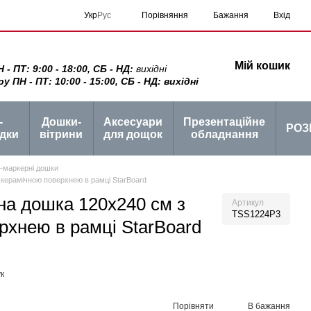
Порівняння
Укр
Рус
Бажання
Вхід
Мій кошик
 ПТ: 9:00 - 18:00, СБ - НД:
вихідні
ПН - ПТ: 10:00 - 15:00, СБ - НД: вихідні
-
Дошки-
Аксесуари
Презентаційне
РОЗ
дки
вітрини
для дощок
обладнання
о-маркерні дошки
 керамічною поверхнею в рамці StarBoard
на дошка 120x240 см з
Артикул
TSS1224P3
рхнею в рамці StarBoard
к
Порівняти
В бажання