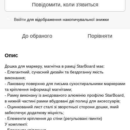
Повідомити, коли з'явиться
Ввійти
для відображення накопичувальної знижки
%
До обраного
Порівняти
Опис
Дошка для маркеру, магнітна в рамці StarBoard має:
- Елегантний, сучасний дизайн та бездоганну якість
виконання;
- Лаковану поверхню для письма сухостиральними маркерами
та кріплення інформації магнітами;
- Рамку виконану із анодованого алюмінію профілю StarBoard,
в нижній частині рамки вбудовані дві полиці для аксессуарів;
- Оцинкований лист сталі зі зворотньої сторони дошки, який
забеспечує додаткову міцність;
- Елементи кріплення до стіни (регульовані гвинти)
У комплекті:
- Елементи кріплення