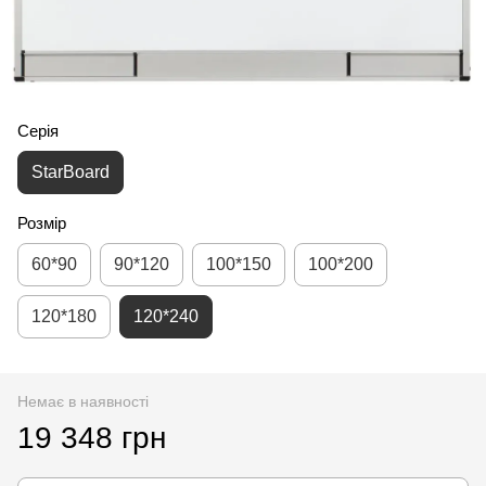
Серія
StarBoard
Розмір
60*90
90*120
100*150
100*200
120*180
120*240
Немає в наявності
19 348 грн