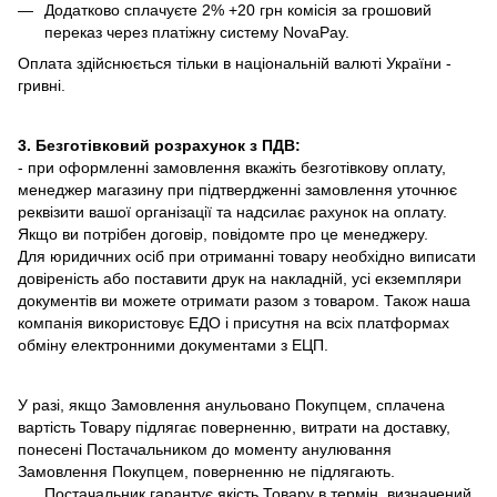
Додатково сплачуєте 2% +20 грн комісія за грошовий
переказ через платіжну систему NovaPay.
Оплата здійснюється тільки в національній валюті України -
гривні.
3. Безготівковий розрахунок з ПДВ:
- при оформленні замовлення вкажіть безготівкову оплату,
менеджер магазину при підтвердженні замовлення уточнює
реквізити вашої організації та надсилає рахунок на оплату.
Якщо ви потрібен договір, повідомте про це менеджеру.
Для юридичних осіб при отриманні товару необхідно виписати
довіреність або поставити друк на накладній, усі екземпляри
документів ви можете отримати разом з товаром. Також наша
компанія використовує ЕДО і присутня на всіх платформах
обміну електронними документами з ЕЦП.
У разі, якщо Замовлення анульовано Покупцем, сплачена
вартість Товару підлягає поверненню, витрати на доставку,
понесені Постачальником до моменту анулювання
Замовлення Покупцем, поверненню не підлягають.
Постачальник гарантує якість Товару в термін, визначений