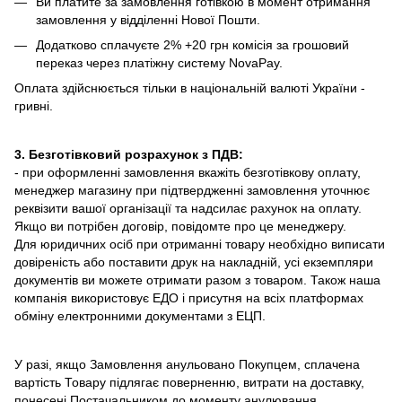
Ви платите за замовлення готівкою в момент отримання
замовлення у відділенні Нової Пошти.
Додатково сплачуєте 2% +20 грн комісія за грошовий
переказ через платіжну систему NovaPay.
Оплата здійснюється тільки в національній валюті України -
гривні.
3. Безготівковий розрахунок з ПДВ:
- при оформленні замовлення вкажіть безготівкову оплату,
менеджер магазину при підтвердженні замовлення уточнює
реквізити вашої організації та надсилає рахунок на оплату.
Якщо ви потрібен договір, повідомте про це менеджеру.
Для юридичних осіб при отриманні товару необхідно виписати
довіреність або поставити друк на накладній, усі екземпляри
документів ви можете отримати разом з товаром. Також наша
компанія використовує ЕДО і присутня на всіх платформах
обміну електронними документами з ЕЦП.
У разі, якщо Замовлення анульовано Покупцем, сплачена
вартість Товару підлягає поверненню, витрати на доставку,
понесені Постачальником до моменту анулювання