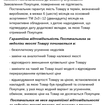
Замовлення Покупцем, поверненню не підлягають.
Постачальник гарантує якість Товару в термін, визначений
виробником, в межах 6 (шести) місяців на основний
асортимент ТМ 2х3 і 12 (дванадцять) місяців на
інтерактивне обладнання, з датою надходження, що
підтверджує дату додаткової вкладки, за якою Товар
отриманий Покупцем.
Гарантійна відповідальність Постачальника за
недоліки якості Товару починається в:
- безоплатному усуненню недоліків
- заміни на аналогічний Товар належної якості
- відповідного зменшення купівельної ціни Товару
- замінити на такий же Товар іншої моделі з відповідним
перерахуванням купівельної ціни
- відшкодування вартості Товару за ціною, встановленою в
накладній, за якою Товар був придбаний та сплачений
Покупцем, у разі якщо жодний варіант за усуненням,
обміном, знижкою ціни на Товар не досягається Покупцем.
Постачальник не несе гарантійної відповідальності
за недоліки якості товару, які виникли з причин: