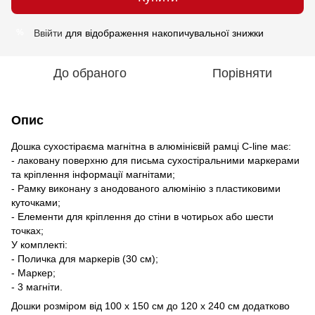
Ввійти
для відображення накопичувальної знижки
%
До обраного
Порівняти
Опис
Дошка сухостіраєма магнітна в алюмінієвій рамці C-line має:
- лаковану поверхню для письма сухостіральними маркерами
та кріплення інформації магнітами;
- Рамку виконану з анодованого алюмінію з пластиковими
куточками;
- Елементи для кріплення до стіни в чотирьох або шести
точках;
У комплекті:
- Поличка для маркерів (30 см);
- Маркер;
- 3 магніти.
Дошки розміром від 100 х 150 см до 120 х 240 см додатково