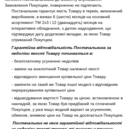
Замовлення Покупцем, поверненню не підлягають.
Постачальник гарантує якість Товару в термін, визначений
виробником, в межах 6 (шести) місяців на основний
асортимент ТМ 2х3 і 12 (дванадцять) місяців на
інтерактивне обладнання, з датою надходження, що
підтверджує дату додаткової вкладки, за якою Товар
отриманий Покупцем.
Гарантійна відповідальність Постачальника за
недоліки якості Товару починається в:
- безоплатному усуненню недоліків
- заміни на аналогічний Товар належної якості
- відповідного зменшення купівельної ціни Товару
- замінити на такий же Товар іншої моделі з відповідним
перерахуванням купівельної ціни
- відшкодування вартості Товару за ціною, встановленою в
накладній, за якою Товар був придбаний та сплачений
Покупцем, у разі якщо жодний варіант за усуненням,
обміном, знижкою ціни на Товар не досягається Покупцем.
Постачальник не несе гарантійної відповідальності
за недоліки якості товару, які виникли з причин: