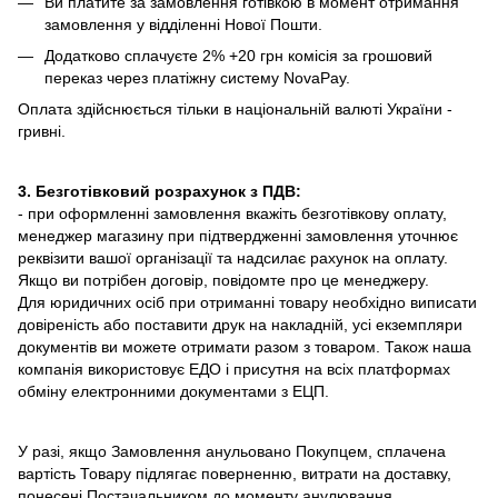
Ви платите за замовлення готівкою в момент отримання
замовлення у відділенні Нової Пошти.
Додатково сплачуєте 2% +20 грн комісія за грошовий
переказ через платіжну систему NovaPay.
Оплата здійснюється тільки в національній валюті України -
гривні.
3. Безготівковий розрахунок з ПДВ:
- при оформленні замовлення вкажіть безготівкову оплату,
менеджер магазину при підтвердженні замовлення уточнює
реквізити вашої організації та надсилає рахунок на оплату.
Якщо ви потрібен договір, повідомте про це менеджеру.
Для юридичних осіб при отриманні товару необхідно виписати
довіреність або поставити друк на накладній, усі екземпляри
документів ви можете отримати разом з товаром. Також наша
компанія використовує ЕДО і присутня на всіх платформах
обміну електронними документами з ЕЦП.
У разі, якщо Замовлення анульовано Покупцем, сплачена
вартість Товару підлягає поверненню, витрати на доставку,
понесені Постачальником до моменту анулювання