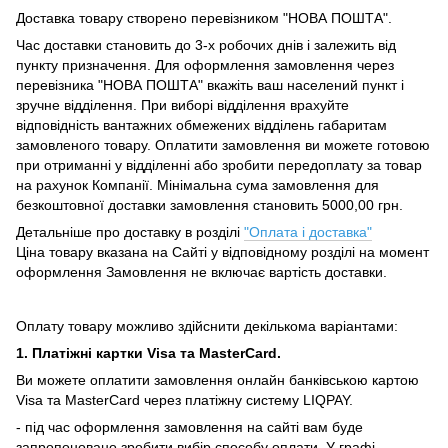
Доставка товару створено перевізником "НОВА ПОШТА".
Час доставки становить до 3-х робочих днів і залежить від
пункту призначення.
Для оформлення замовлення через
перевізника "НОВА ПОШТА" вкажіть ваш населений пункт і
зручне відділення.
При виборі відділення врахуйте
відповідність вантажних обмежених відділень габаритам
замовленого товару.
Оплатити замовлення ви можете готовою
при отриманні у відділенні або зробити передоплату за товар
на рахунок Компанії.
Мінімальна сума замовлення для
безкоштовної доставки замовлення становить 5000,00 грн.
Детальніше про доставку в розділі
"Оплата і доставка"
Ціна товару вказана на Сайті у відповідному розділі на момент
оформлення Замовлення не включає вартість доставки.
Оплату товару можливо здійснити декількома варіантами:
1. Платіжні картки Visa та MasterCard.
Ви можете оплатити замовлення онлайн банківською картою
Visa та MasterCard через платіжну систему LIQPAY.
- під час оформлення замовлення на сайті вам буде
запропоновано зробити вибір способу оплати.
У графі