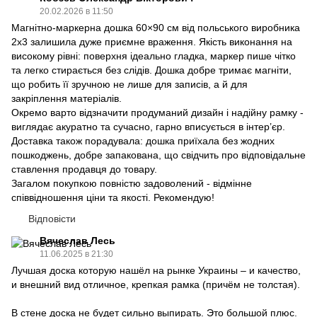
20.02.2026 в 11:50
Магнітно-маркерна дошка 60×90 см від польського виробника
2x3 залишила дуже приємне враження. Якість виконання на
високому рівні: поверхня ідеально гладка, маркер пише чітко
та легко стирається без слідів. Дошка добре тримає магніти,
що робить її зручною не лише для записів, а й для
закріплення матеріалів.
Окремо варто відзначити продуманий дизайн і надійну рамку -
виглядає акуратно та сучасно, гарно вписується в інтер’єр.
Доставка також порадувала: дошка приїхала без жодних
пошкоджень, добре запакована, що свідчить про відповідальне
ставлення продавця до товару.
Загалом покупкою повністю задоволений - відмінне
співвідношення ціни та якості. Рекомендую!
Відповісти
Вячеслав Лесь
11.06.2025 в 21:30
Лучшая доска которую нашёл на рынке Украины – и качество,
и внешний вид отличное, крепкая рамка (причём не толстая).
В стене доска не будет сильно выпирать. Это большой плюс.