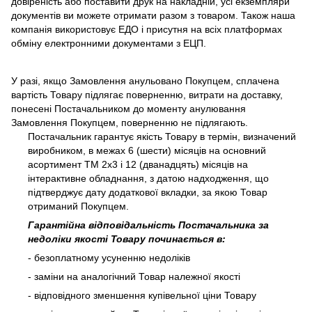
довіреність або поставити друк на накладній, усі екземпляри
документів ви можете отримати разом з товаром. Також наша
компанія використовує ЕДО і присутня на всіх платформах
обміну електронними документами з ЕЦП.
У разі, якщо Замовлення анульовано Покупцем, сплачена
вартість Товару підлягає поверненню, витрати на доставку,
понесені Постачальником до моменту анулювання
Замовлення Покупцем, поверненню не підлягають.
Постачальник гарантує якість Товару в термін, визначений
виробником, в межах 6 (шести) місяців на основний
асортимент ТМ 2х3 і 12 (дванадцять) місяців на
інтерактивне обладнання, з датою надходження, що
підтверджує дату додаткової вкладки, за якою Товар
отриманий Покупцем.
Гарантійна відповідальність Постачальника за
недоліки якості Товару починається в:
- безоплатному усуненню недоліків
- заміни на аналогічний Товар належної якості
- відповідного зменшення купівельної ціни Товару