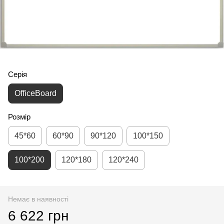
Серія
OfficeBoard
Розмір
45*60
60*90
90*120
100*150
100*200
120*180
120*240
Немає в наявності
6 622 грн