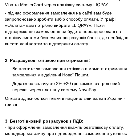
Visa та MasterCard через платіжну систему LIQPAY.
- під час оформлення замовлення на сайті вам буде
запропоновано зробити вибір способу оплати.
У графі
«Оплата» вам потрібно вибрати «LIQPAY».
Після
підтвердження замовлення ви будете переадресовані на
сторінку системи безпечних розрахунків банків, де необхідно
внести дані картки та підтвердити оплату.
2. Розрахунок готівкою при отриманні:
Ви платите за замовлення готівкою в момент отримання
замовлення у відділенні Нової Пошти.
Додатково сплачуєте 2% +20 грн комісія за грошовий
переказ через платіжну систему NovaPay.
Оплата здійснюється тільки в національній валюті України -
гривні.
3. Безготівковий розрахунок з ПДВ:
- при оформленні замовлення вкажіть безготівкову оплату,
менеджер магазину при підтвердженні замовлення уточнює