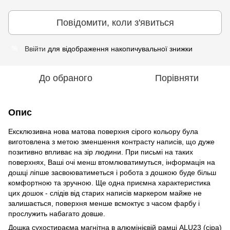
Повідомити, коли з'явиться
Ввійти
для відображення накопичувальної знижки
%
До обраного
Порівняти
Опис
Ексклюзивна нова матова поверхня сірого кольору була
виготовлена з метою зменшення контрасту написів, що дуже
позитивно впливає на зір людини. При письмі на таких
поверхнях, Ваші очі менш втомлюватимуться, інформація на
дошці ліпше засвоюватиметься і робота з дошкою буде більш
комфортною та зручною. Ще одна приємна характеристика
цих дошок - слідів від старих написів маркером майже не
залишається, поверхня менше всмоктує з часом фарбу і
прослужить набагато довше.
Дошка сухостираєма магнітна в алюмінієвій рамці ALU23 (сіра)