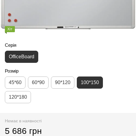
Хіт
Серія
OfficeBoard
Розмір
45*60
60*90
90*120
100*150
120*180
Немає в наявності
5 686 грн