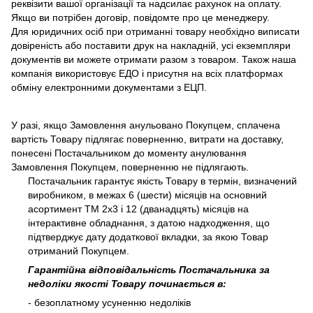
реквізити вашої організації та надсилає рахунок на оплату.
Якщо ви потрібен договір, повідомте про це менеджеру.
Для юридичних осіб при отриманні товару необхідно виписати
довіреність або поставити друк на накладній, усі екземпляри
документів ви можете отримати разом з товаром. Також наша
компанія використовує ЕДО і присутня на всіх платформах
обміну електронними документами з ЕЦП.
У разі, якщо Замовлення анульовано Покупцем, сплачена
вартість Товару підлягає поверненню, витрати на доставку,
понесені Постачальником до моменту анулювання
Замовлення Покупцем, поверненню не підлягають.
Постачальник гарантує якість Товару в термін, визначений
виробником, в межах 6 (шести) місяців на основний
асортимент ТМ 2х3 і 12 (дванадцять) місяців на
інтерактивне обладнання, з датою надходження, що
підтверджує дату додаткової вкладки, за якою Товар
отриманий Покупцем.
Гарантійна відповідальність Постачальника за
недоліки якості Товару починається в:
- безоплатному усуненню недоліків