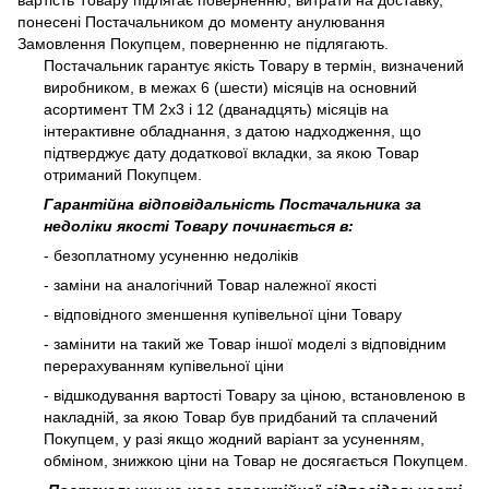
вартість Товару підлягає поверненню, витрати на доставку,
понесені Постачальником до моменту анулювання
Замовлення Покупцем, поверненню не підлягають.
Постачальник гарантує якість Товару в термін, визначений
виробником, в межах 6 (шести) місяців на основний
асортимент ТМ 2х3 і 12 (дванадцять) місяців на
інтерактивне обладнання, з датою надходження, що
підтверджує дату додаткової вкладки, за якою Товар
отриманий Покупцем.
Гарантійна відповідальність Постачальника за
недоліки якості Товару починається в:
- безоплатному усуненню недоліків
- заміни на аналогічний Товар належної якості
- відповідного зменшення купівельної ціни Товару
- замінити на такий же Товар іншої моделі з відповідним
перерахуванням купівельної ціни
- відшкодування вартості Товару за ціною, встановленою в
накладній, за якою Товар був придбаний та сплачений
Покупцем, у разі якщо жодний варіант за усуненням,
обміном, знижкою ціни на Товар не досягається Покупцем.