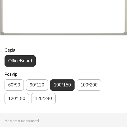
Серія
OfficeBoard
Розмір
60*90
90*120
100*150
100*200
120*180
120*240
Немає в наявності