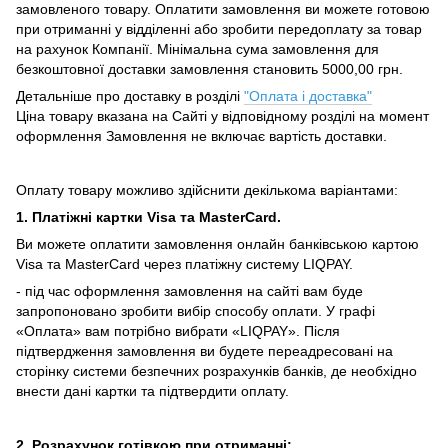
замовленого товару.
Оплатити замовлення ви можете готовою
при отриманні у відділенні або зробити передоплату за товар
на рахунок Компанії.
Мінімальна сума замовлення для
безкоштовної доставки замовлення становить 5000,00 грн.
Детальніше про доставку в розділі
"Оплата і доставка"
Ціна товару вказана на Сайті у відповідному розділі на момент
оформлення Замовлення не включає вартість доставки.
Оплату товару можливо здійснити декількома варіантами:
1. Платіжні картки Visa та MasterCard.
Ви можете оплатити замовлення онлайн банківською картою
Visa та MasterCard через платіжну систему LIQPAY.
- під час оформлення замовлення на сайті вам буде
запропоновано зробити вибір способу оплати.
У графі
«Оплата» вам потрібно вибрати «LIQPAY».
Після
підтвердження замовлення ви будете переадресовані на
сторінку системи безпечних розрахунків банків, де необхідно
внести дані картки та підтвердити оплату.
2. Розрахунок готівкою при отриманні: