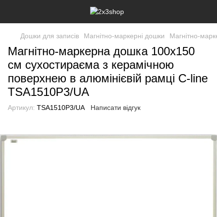
Дошки для записів
Магнітно-маркерні дошки
Магнітно-марк
Магнітно-маркерна дошка 100x150
см сухостираєма з керамічною
поверхнею в алюмінієвій рамці C-line
TSA1510P3/UA
Артикул:
TSA1510P3/UA
Написати відгук