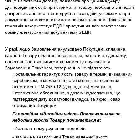
Якщо ви потрібен договір, повідомте про це менеджеру.
Для юридичних осіб при отриманні товару необхідно виписати
довіреність або поставити друк на накладній, усі екземпляри
документів ви можете отримати разом з товаром. Також наша
компанія використовує ЕДО і присутня на всіх платформах
обміну електронними документами з ЕЦП.
У разі, якщо Замовлення анульовано Покупцем, сплачена
вартість Товару підлягає поверненню, витрати на доставку,
понесені Постачальником до моменту анулювання
Замовлення Покупцем, поверненню не підлягають.
Постачальник гарантує якість Товару в термін, визначений
виробником, в межах 6 (шести) місяців на основний
асортимент ТМ 2х3 і 12 (дванадцять) місяців на
інтерактивне обладнання, з датою надходження, що
підтверджує дату додаткової вкладки, за якою Товар
отриманий Покупцем.
Гарантійна відповідальність Постачальника за
недоліки якості Товару починається в:
- безоплатному усуненню недоліків
- заміни на аналогічний Товар належної якості