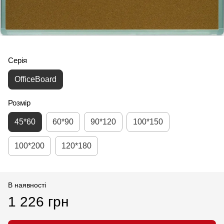
Серія
OfficeBoard
Розмір
45*60
60*90
90*120
100*150
100*200
120*180
В наявності
1 226 грн