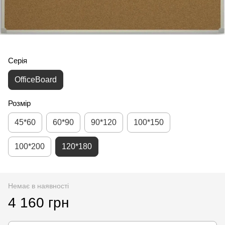
Серія
OfficeBoard
Розмір
45*60
60*90
90*120
100*150
100*200
120*180
Немає в наявності
4 160 грн