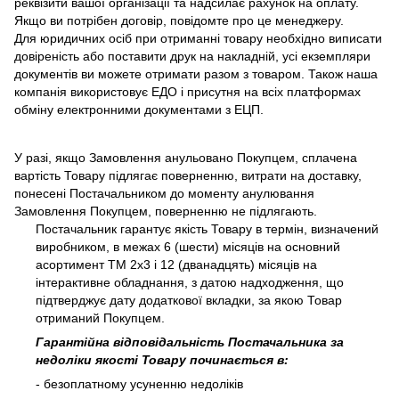
реквізити вашої організації та надсилає рахунок на оплату.
Якщо ви потрібен договір, повідомте про це менеджеру.
Для юридичних осіб при отриманні товару необхідно виписати
довіреність або поставити друк на накладній, усі екземпляри
документів ви можете отримати разом з товаром. Також наша
компанія використовує ЕДО і присутня на всіх платформах
обміну електронними документами з ЕЦП.
У разі, якщо Замовлення анульовано Покупцем, сплачена
вартість Товару підлягає поверненню, витрати на доставку,
понесені Постачальником до моменту анулювання
Замовлення Покупцем, поверненню не підлягають.
Постачальник гарантує якість Товару в термін, визначений
виробником, в межах 6 (шести) місяців на основний
асортимент ТМ 2х3 і 12 (дванадцять) місяців на
інтерактивне обладнання, з датою надходження, що
підтверджує дату додаткової вкладки, за якою Товар
отриманий Покупцем.
Гарантійна відповідальність Постачальника за
недоліки якості Товару починається в:
- безоплатному усуненню недоліків