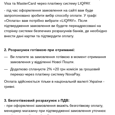
Visa та MasterCard через платіжну систему LIQPAY.
- під час оформлення замовлення на сайті вам буде
запропоновано зробити вибір способу оплати.
У графі
«Оплата» вам потрібно вибрати «LIQPAY».
Після
підтвердження замовлення ви будете переадресовані на
сторінку системи безпечних розрахунків банків, де необхідно
внести дані картки та підтвердити оплату.
2. Розрахунок готівкою при отриманні:
Ви платите за замовлення готівкою в момент отримання
замовлення у відділенні Нової Пошти.
Додатково сплачуєте 2% +20 грн комісія за грошовий
переказ через платіжну систему NovaPay.
Оплата здійснюється тільки в національній валюті України -
гривні.
3. Безготівковий розрахунок з ПДВ:
- при оформленні замовлення вкажіть безготівкову оплату,
менеджер магазину при підтвердженні замовлення уточнює