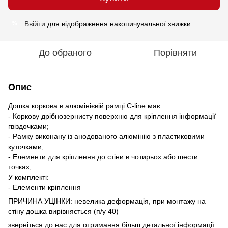
Ввійти
для відображення накопичувальної знижки
%
До обраного
Порівняти
Опис
Дошка коркова в алюмінієвій рамці C-line має:
- Коркову дрібнозернисту поверхню для кріплення інформації
гвіздочками;
- Рамку виконану із анодованого алюмінію з пластиковими
куточками;
- Елементи для кріплення до стіни в чотирьох або шести
точках;
У комплекті:
- Елементи кріплення
ПРИЧИНА УЦІНКИ: невелика деформація, при монтажу на
стіну дошка вирівняється (п/у 40)
зверніться до нас для отримання більш детальної інформації