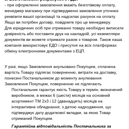
- при оформленні замовлення вкажіть безготівкову оплату,
менеджер магазину при підтвердженні замовлення уточнює
реквізити вашої організації та надсилає рахунок на оплату.
Якщо ви потрібен договір, повідомте про це менеджеру.
Для юридичних осіб при отриманні товару необхідно виписати
довіреність або поставити друк на накладній, усі екземпляри
документів ви можете отримати разом з товаром. Також наша
компанія використовує ЕДО і присутня на всіх платформах
обміну електронними документами з ЕЦП.
У разі, якщо Замовлення анульовано Покупцем, сплачена
вартість Товару підлягає поверненню, витрати на доставку,
понесені Постачальником до моменту анулювання
Замовлення Покупцем, поверненню не підлягають.
Постачальник гарантує якість Товару в термін, визначений
виробником, в межах 6 (шести) місяців на основний
асортимент ТМ 2х3 і 12 (дванадцять) місяців на
інтерактивне обладнання, з датою надходження, що
підтверджує дату додаткової вкладки, за якою Товар
отриманий Покупцем.
Гарантійна відповідальність Постачальника за