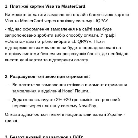
1. Платіжні картки Visa та MasterCard.
Ви можете оплатити замовлення онлайн банківською картою
Visa та MasterCard через платіжну систему LIQPAY.
- під час оформлення замовлення на сайті вам буде
запропоновано зробити вибір способу оплати.
У графі
«Оплата» вам потрібно вибрати «LIQPAY».
Після
підтвердження замовлення ви будете переадресовані на
сторінку системи безпечних розрахунків банків, де необхідно
внести дані картки та підтвердити оплату.
2. Розрахунок готівкою при отриманні:
Ви платите за замовлення готівкою в момент отримання
замовлення у відділенні Нової Пошти.
Додатково сплачуєте 2% +20 грн комісія за грошовий
переказ через платіжну систему NovaPay.
Оплата здійснюється тільки в національній валюті України -
гривні.
3. Безготівковий розрахунок з ПДВ: