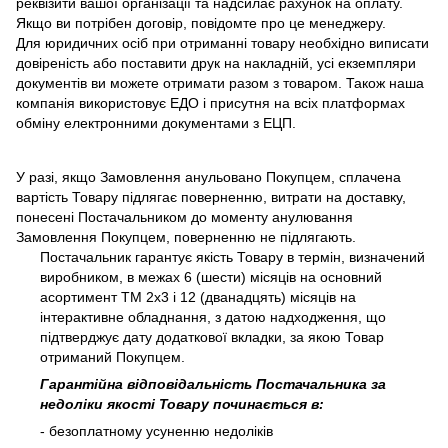
реквізити вашої організації та надсилає рахунок на оплату.
Якщо ви потрібен договір, повідомте про це менеджеру.
Для юридичних осіб при отриманні товару необхідно виписати
довіреність або поставити друк на накладній, усі екземпляри
документів ви можете отримати разом з товаром. Також наша
компанія використовує ЕДО і присутня на всіх платформах
обміну електронними документами з ЕЦП.
У разі, якщо Замовлення анульовано Покупцем, сплачена
вартість Товару підлягає поверненню, витрати на доставку,
понесені Постачальником до моменту анулювання
Замовлення Покупцем, поверненню не підлягають.
Постачальник гарантує якість Товару в термін, визначений
виробником, в межах 6 (шести) місяців на основний
асортимент ТМ 2х3 і 12 (дванадцять) місяців на
інтерактивне обладнання, з датою надходження, що
підтверджує дату додаткової вкладки, за якою Товар
отриманий Покупцем.
Гарантійна відповідальність Постачальника за
недоліки якості Товару починається в:
- безоплатному усуненню недоліків