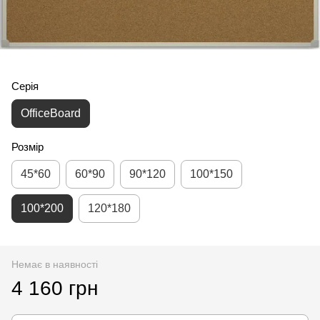
Серія
OfficeBoard
Розмір
45*60
60*90
90*120
100*150
100*200
120*180
Немає в наявності
4 160 грн