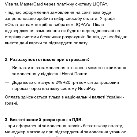
Visa та MasterCard через платіжну систему LIQPAY.
- під час оформлення замовлення на сайті вам буде
запропоновано зробити вибір способу оплати.
У графі
«Оплата» вам потрібно вибрати «LIQPAY».
Після
підтвердження замовлення ви будете переадресовані на
сторінку системи безпечних розрахунків банків, де необхідно
внести дані картки та підтвердити оплату.
2. Розрахунок готівкою при отриманні:
Ви платите за замовлення готівкою в момент отримання
замовлення у відділенні Нової Пошти.
Додатково сплачуєте 2% +20 грн комісія за грошовий
переказ через платіжну систему NovaPay.
Оплата здійснюється тільки в національній валюті України -
гривні.
3. Безготівковий розрахунок з ПДВ:
- при оформленні замовлення вкажіть безготівкову оплату,
менеджер магазину при підтвердженні замовлення уточнює