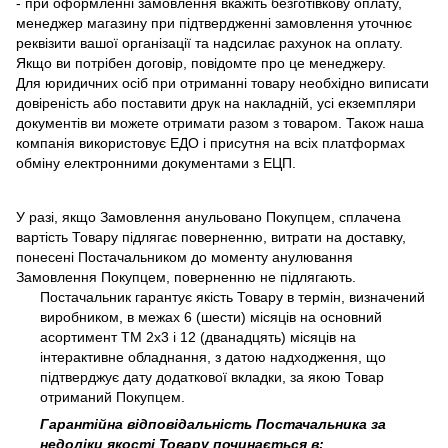
- при оформленні замовлення вкажіть безготівкову оплату,
менеджер магазину при підтвердженні замовлення уточнює
реквізити вашої організації та надсилає рахунок на оплату.
Якщо ви потрібен договір, повідомте про це менеджеру.
Для юридичних осіб при отриманні товару необхідно виписати
довіреність або поставити друк на накладній, усі екземпляри
документів ви можете отримати разом з товаром. Також наша
компанія використовує ЕДО і присутня на всіх платформах
обміну електронними документами з ЕЦП.
У разі, якщо Замовлення анульовано Покупцем, сплачена
вартість Товару підлягає поверненню, витрати на доставку,
понесені Постачальником до моменту анулювання
Замовлення Покупцем, поверненню не підлягають.
Постачальник гарантує якість Товару в термін, визначений
виробником, в межах 6 (шести) місяців на основний
асортимент ТМ 2х3 і 12 (дванадцять) місяців на
інтерактивне обладнання, з датою надходження, що
підтверджує дату додаткової вкладки, за якою Товар
отриманий Покупцем.
Гарантійна відповідальність Постачальника за
недоліки якості Товару починається в: