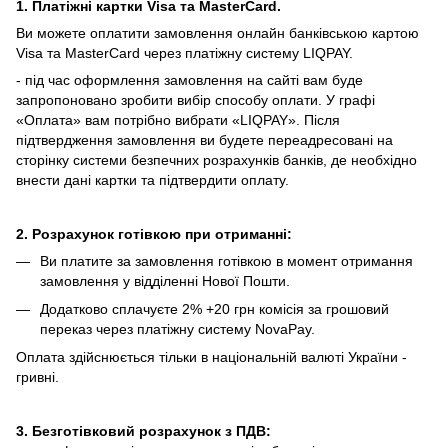
1. Платіжні картки Visa та MasterCard.
Ви можете оплатити замовлення онлайн банківською картою
Visa та MasterCard через платіжну систему LIQPAY.
- під час оформлення замовлення на сайті вам буде
запропоновано зробити вибір способу оплати.
У графі
«Оплата» вам потрібно вибрати «LIQPAY».
Після
підтвердження замовлення ви будете переадресовані на
сторінку системи безпечних розрахунків банків, де необхідно
внести дані картки та підтвердити оплату.
2. Розрахунок готівкою при отриманні:
Ви платите за замовлення готівкою в момент отримання
замовлення у відділенні Нової Пошти.
Додатково сплачуєте 2% +20 грн комісія за грошовий
переказ через платіжну систему NovaPay.
Оплата здійснюється тільки в національній валюті України -
гривні.
3. Безготівковий розрахунок з ПДВ: