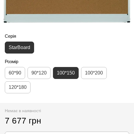
Серія
StarBoard
Розмір
60*90
90*120
100*150
100*200
120*180
Немає в наявності
7 677 грн